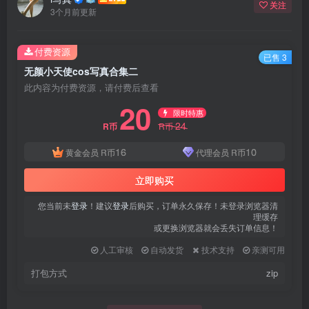
关注
3个月前更新
付费资源
已售 3
无颜小天使cos写真合集二
此内容为付费资源，请付费后查看
20
限时特惠
24
R币
R币
16
10
黄金会员
R币
代理会员
R币
立即购买
您当前未
登录
！建议
登录
后购买，订单永久保存！未登录浏览器清
理缓存
或更换浏览器就会丢失订单信息！
人工审核
自动发货
技术支持
亲测可用
打包方式
zip