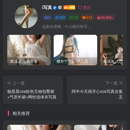
i写真
关注
0
929
13
474
60.8W+
这家伙很懒，什么都没有写...
蠢沫沫 写真合集
樱井宁宁cos风纪委员写真套图
上一篇
下一篇
杨晨晨cos粉色无袖包臀裙
阿半今天很开心cos写真合集
+气质长裙+网纱连体衣写真
五
相关推荐