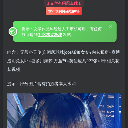
↓支付有问题点此↓
支付相关问题解答
提示：文章作品均经过人工审核可用，有任何
疑问请到
社区求助板块
发帖
内含：无颜小天使[自闭颜球球]cos狐娘女友+内衣私房+赛博
透明兔女郎+喜多川海梦 万圣节+英仙座共227张+1部相关花
絮视频
提示：部分图片含有拍摄者本人水印