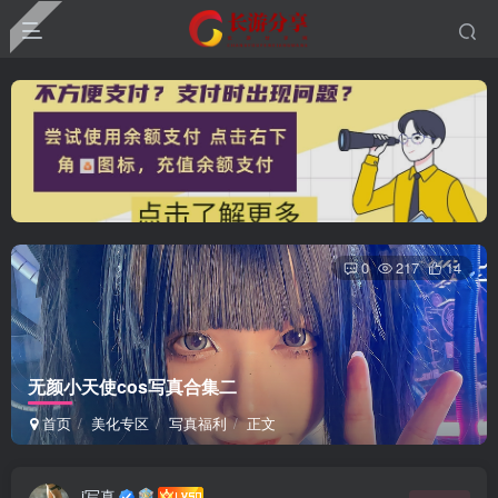
0
217
14
无颜小天使cos写真合集二
首页
美化专区
写真福利
正文
i写真