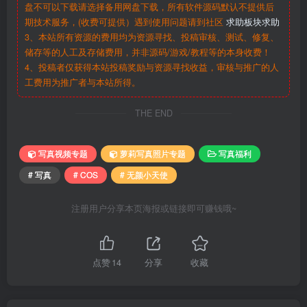
盘不可以下载请选择备用网盘下载，所有软件源码默认不提供后
期技术服务，(收费可提供）遇到使用问题请到社区
求助板块求助
3、本站所有资源的费用均为资源寻找、投稿审核、测试、修复、
储存等的人工及存储费用，并非源码/游戏/教程等的本身收费！
4、投稿者仅获得本站投稿奖励与资源寻找收益，审核与推广的人
工费用为推广者与本站所得。
THE END
写真视频专题
萝莉写真照片专题
写真福利
# 写真
# COS
# 无颜小天使
注册用户分享本页海报或链接即可赚钱哦~
点赞
14
分享
收藏