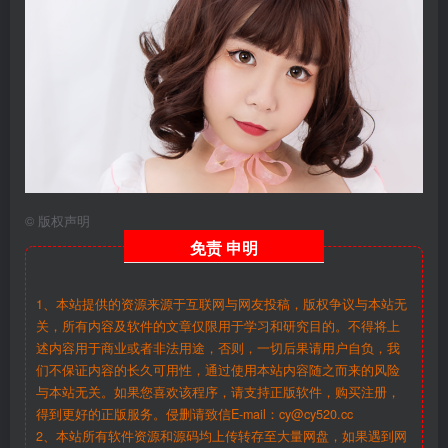
©
版权声明
免责
申明
1、本站提供的资源来源于互联网与网友投稿，版权争议与本站无
关，所有内容及软件的文章仅限用于学习和研究目的。不得将上
述内容用于商业或者非法用途，否则，一切后果请用户自负，我
们不保证内容的长久可用性，通过使用本站内容随之而来的风险
与本站无关。如果您喜欢该程序，请支持正版软件，购买注册，
得到更好的正版服务。侵删请致信E-mail：cy@cy520.cc
2、本站所有软件资源和源码均上传转存至大量网盘，如果遇到网