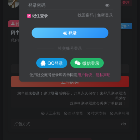
关注
登录密码
4个月前更新
找回密码
|
免密登录
记住登录
付费资源
已售 1
阿半今天很开心cos写真合集五
登录
此内容为付费资源，请付费后查看
22
社交账号登录
限时特惠
27
R币
R币
QQ登录
微信登录
17
11
黄金会员
R币
代理会员
R币
使用社交账号登录即表示同意
用户协议
、
隐私声明
立即购买
您当前未
登录
！建议
登录
后购买，订单永久保存！未登录浏览器清
理缓存
或更换浏览器就会丢失订单信息！
人工审核
自动发货
技术支持
亲测可用
打包方式
zip