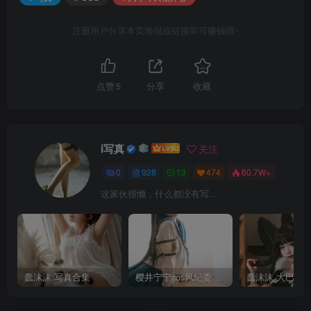
注册用户分享本页海报或链接即可赚钱哦~
点赞
5
分享
收藏
i写真
关注
0
928
13
474
60.7W+
这家伙很懒，什么都没有写...
蠢沫沫 写真合集
樱井宁宁cos风纪委员写真套图