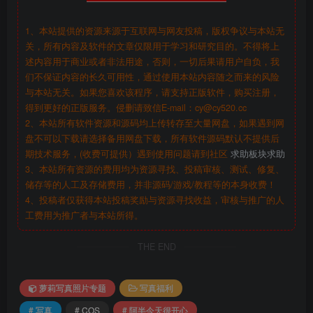
1、本站提供的资源来源于互联网与网友投稿，版权争议与本站无
关，所有内容及软件的文章仅限用于学习和研究目的。不得将上
述内容用于商业或者非法用途，否则，一切后果请用户自负，我
们不保证内容的长久可用性，通过使用本站内容随之而来的风险
与本站无关。如果您喜欢该程序，请支持正版软件，购买注册，
得到更好的正版服务。侵删请致信E-mail：cy@cy520.cc
2、本站所有软件资源和源码均上传转存至大量网盘，如果遇到网
盘不可以下载请选择备用网盘下载，所有软件源码默认不提供后
期技术服务，(收费可提供）遇到使用问题请到社区
求助板块求助
3、本站所有资源的费用均为资源寻找、投稿审核、测试、修复、
储存等的人工及存储费用，并非源码/游戏/教程等的本身收费！
4、投稿者仅获得本站投稿奖励与资源寻找收益，审核与推广的人
工费用为推广者与本站所得。
THE END
萝莉写真照片专题
写真福利
# 写真
# COS
# 阿半今天很开心