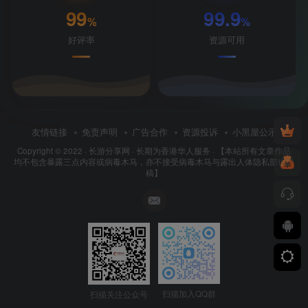
99
99.9
%
%
好评率
资源可用
友情链接
免责声明
广告合作
资源投诉
小黑屋公示
Copyright © 2022 ·
长游分享网
· 长期为香港华人服务 · 【本站所有文章作品
均不包含暴露三点内容或病毒木马，亦不接受病毒木马与露出人体隐私部位投
稿】
扫描加入QQ群
扫描关注公众号