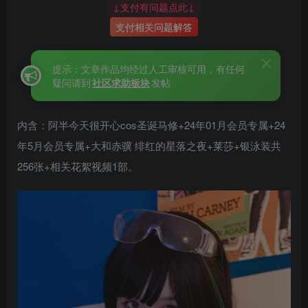
↓支付有问题点此↓
支付相关问题解答
提示：文章作品均经过人工审核可用，有任何
疑问请到
社区求助板块
发帖
内含：阿半今天很开心cos圣诞马修+24年01月会员专属+24
年5月会员专属+大和赤骥 绯红的星落之夜+莱莎+银泳装共
256张+相关花絮视频1部。