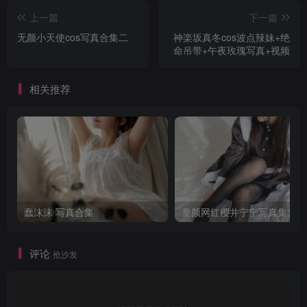
上一篇
下一篇
无颜小天使cos写真合集二
神楽坂真冬cos波点辣妹+绝
命吊带+午夜玫瑰写真+视频
相关推荐
蠢沫沫 写真合集
童颜网红樱井宁宁写真集套图
评论
抢沙发