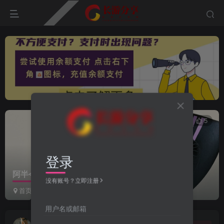
0
119
5
登录
阿半今天很开心cos写真合集五
没有账号？立即注册
首页
美化专区
写真福利
正文
用户名或邮箱
i写真