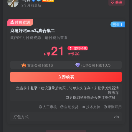
关注
2个月前更新
付费资源
已售 1
麻薯好吃cos写真合集二
此内容为付费资源，请付费后查看
21
限时特惠
26
R币
R币
16
10.5
黄金会员
R币
代理会员
R币
立即购买
您当前未
登录
！建议
登录
后购买，订单永久保存！未登录浏览器清
理缓存
或更换浏览器就会丢失订单信息！
人工审核
自动发货
技术支持
亲测可用
打包方式
zip