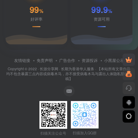
99
99.9
%
%
好评率
资源可用
友情链接
免责声明
广告合作
资源投诉
小黑屋公示
Copyright © 2022 ·
长游分享网
· 长期为香港华人服务 · 【本站所有文章作品
均不包含暴露三点内容或病毒木马，亦不接受病毒木马与露出人体隐私部位投
稿】
扫描加入QQ群
扫描关注公众号