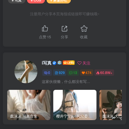
注册用户分享本页海报或链接即可赚钱哦~
点赞
15
分享
收藏
i写真
关注
0
929
13
474
60.8W+
这家伙很懒，什么都没有写...
蠢沫沫 写真合集
樱井宁宁cos风纪委员写真套图