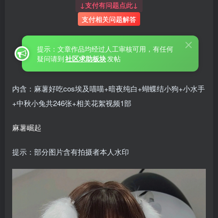
↓支付有问题点此↓
支付相关问题解答
提示：文章作品均经过人工审核可用，有任何
疑问请到
社区求助板块
发帖
内含：麻薯好吃cos埃及喵喵+暗夜纯白+蝴蝶结小狗+小水手
+中秋小兔共246张+相关花絮视频1部
麻薯崛起
提示：部分图片含有拍摄者本人水印