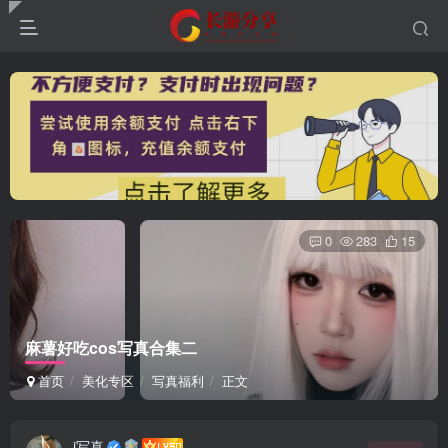
0
283
15
麻薯好吃cos写真合集二
首页
美化专区
写真福利
正文
i写真