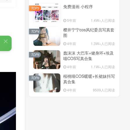
免费漫画 小程序
TOP3
5年前
1.4W+人已阅读
樱井宁宁cos风纪委员写真套
TOP4
图
4年前
1.3W+人已阅读
蠢沫沫 大巴车+健身环+埃及
TOP5
喵COS写真合集
4年前
1.1W+人已阅读
桜桃喵COS暖暖+长裙妹抖写
TOP6
真合集
4年前
9509人已阅读