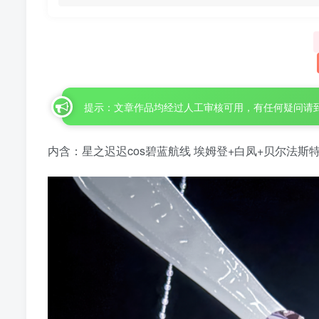
提示：文章作品均经过人工审核可用，有任何疑问请
内含：星之迟迟cos碧蓝航线 埃姆登+白凤+贝尔法斯特