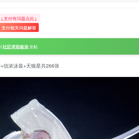
↓支付有问题点此↓
支付相关问题解答
到
社区求助板块
发帖
+信浓泳装+天狼星共266张