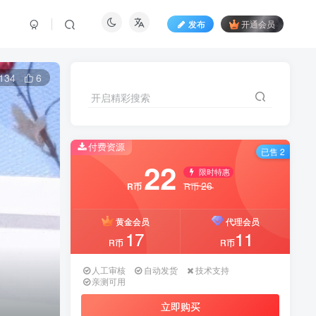
发布
开通会员
134
6
开启精彩搜索
付费资源
已售 2
22
限时特惠
26
R币
R币
黄金会员
代理会员
17
11
R币
R币
人工审核
自动发货
技术支持
亲测可用
立即购买