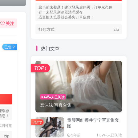
您当前未
登录
！建议
登录
后购买，订单永久保
存！未登录浏览器清理缓存
或更换浏览器就会丢失订单信息！
关注
打包方式
zip
已售 2
热门文章
TOP1
3.4W+人已阅读
蠢沫沫 写真合集
理缓存
信息！
童颜网红樱井宁宁写真集套
TOP2
亲测可用
图
5年前
1.8W+人已阅读
zip