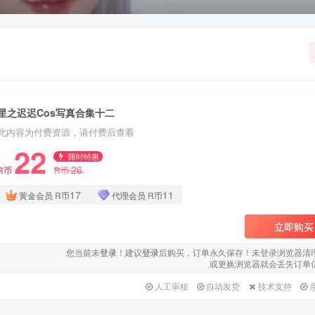
星之迟迟Cos写真合集十二
此内容为付费资源，请付费后查看
22
限时特惠
26
R币
R币
17
11
黄金会员
R币
代理会员
R币
立即购买
您当前未
登录
！建议
登录
后购买，订单永久保存！未登录浏览器清
或更换浏览器就会丢失订单
人工审核
自动发货
技术支持