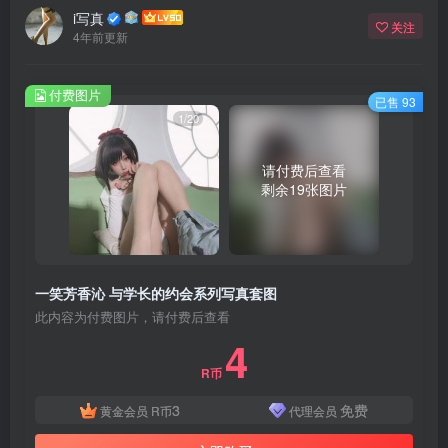
i写真
关注
4年前更新
付费图片
已售 93
1/20
请付费后查看
剩余19张图片
一笑芳香沁 与学长的约会系列写真套图
此内容为付费图片，请付费后查看
4
R币
3
免费
黄金会员
R币
代理会员