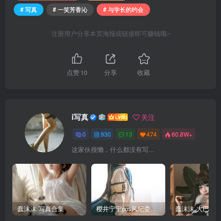
# 写真
# 一笑芳香沁
# 与学长的约会
注册用户分享本页海报或链接即可赚钱哦~
点赞
10
分享
收藏
i写真
关注
0
930
13
474
60.8W+
这家伙很懒，什么都没有写...
蠢沫沫 写真合集
樱井宁宁cos风纪委员写真套图