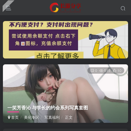
0
515
10
一笑芳香沁 与学长的约会系列写真套图
首页
美化专区
写真福利
正文