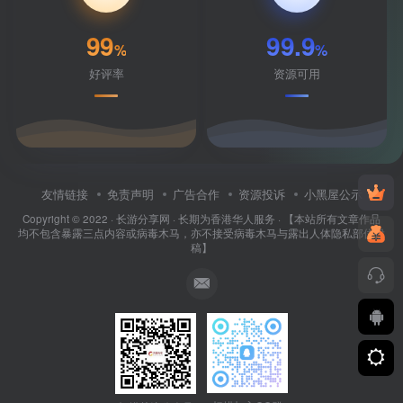
99
99.9
%
%
好评率
资源可用
友情链接
免责声明
广告合作
资源投诉
小黑屋公示
Copyright © 2022 ·
长游分享网
· 长期为香港华人服务 · 【本站所有文章作品
均不包含暴露三点内容或病毒木马，亦不接受病毒木马与露出人体隐私部位投
稿】