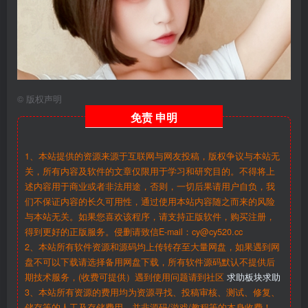
©
版权声明
免责
申明
1、本站提供的资源来源于互联网与网友投稿，版权争议与本站无
关，所有内容及软件的文章仅限用于学习和研究目的。不得将上
述内容用于商业或者非法用途，否则，一切后果请用户自负，我
们不保证内容的长久可用性，通过使用本站内容随之而来的风险
与本站无关。如果您喜欢该程序，请支持正版软件，购买注册，
得到更好的正版服务。侵删请致信E-mail：cy@cy520.cc
2、本站所有软件资源和源码均上传转存至大量网盘，如果遇到网
盘不可以下载请选择备用网盘下载，所有软件源码默认不提供后
期技术服务，(收费可提供）遇到使用问题请到社区
求助板块求助
3、本站所有资源的费用均为资源寻找、投稿审核、测试、修复、
储存等的人工及存储费用，并非源码/游戏/教程等的本身收费！