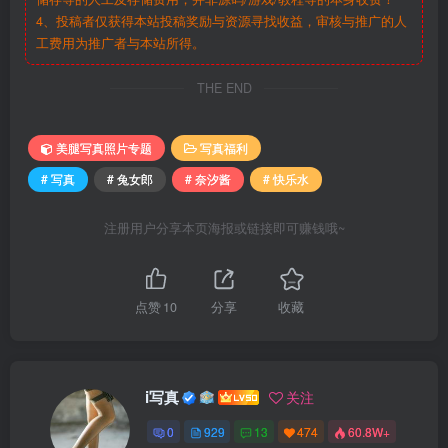
4、投稿者仅获得本站投稿奖励与资源寻找收益，审核与推广的人
工费用为推广者与本站所得。
THE END
美腿写真照片专题
写真福利
# 写真
# 兔女郎
# 奈汐酱
# 快乐水
注册用户分享本页海报或链接即可赚钱哦~
点赞
10
分享
收藏
i写真
关注
0
929
13
474
60.8W+