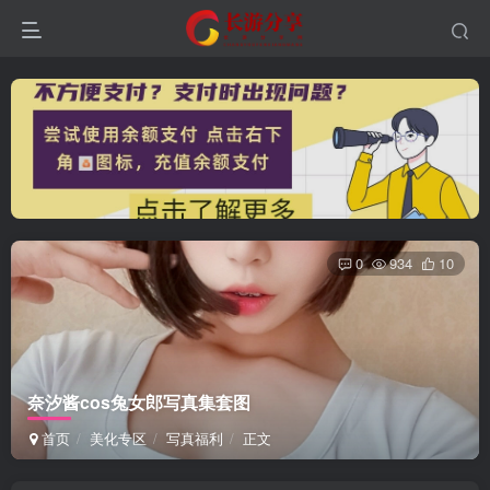
0
934
10
登录
没有账号？立即注册
奈汐酱cos兔女郎写真集套图
首页
美化专区
写真福利
正文
用户名或邮箱