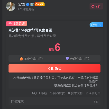
登录密码
i写真
关注
4个月前更新
找回密码
|
免密登录
记住登录
付费资源
已售 30
登录
奈汐酱cos兔女郎写真集套图
此内容为付费资源，请付费后查看
社交账号登录
6
R币
QQ登录
微信登录
4
2
黄金会员
R币
代理会员
R币
使用社交账号登录即表示同意
用户协议
、
隐私声明
立即购买
您当前未
登录
！建议
登录
后购买，订单永久保存！未登录浏览器清
理缓存
或更换浏览器就会丢失订单信息！
人工审核
自动发货
技术支持
亲测可用
打包方式
zip