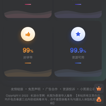
99
99.9
%
%
好评率
资源可用
友情链接
免责声明
广告合作
资源投诉
小黑屋公示
Copyright © 2022 ·
长游分享网
· 长期为香港华人服务 · 【本站所有文章作品
均不包含暴露三点内容或病毒木马，亦不接受病毒木马与露出人体隐私部位投
稿】