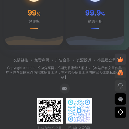
99
99.9
%
%
好评率
资源可用
友情链接
免责声明
广告合作
资源投诉
小黑屋公示
Copyright © 2022 ·
长游分享网
· 长期为香港华人服务 · 【本站所有文章作品
均不包含暴露三点内容或病毒木马，亦不接受病毒木马与露出人体隐私部位投
稿】
扫描加入QQ群
扫描关注公众号