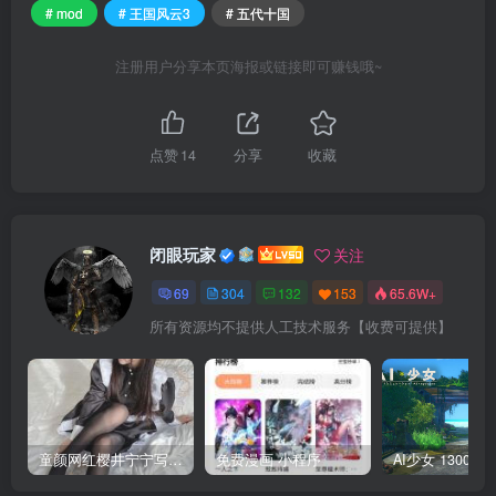
# mod
# 王国风云3
# 五代十国
注册用户分享本页海报或链接即可赚钱哦~
点赞
14
分享
收藏
闭眼玩家
关注
69
304
132
153
65.6W+
所有资源均不提供人工技术服务【收费可提供】
童颜网红樱井宁宁写真集套图
免费漫画 小程序