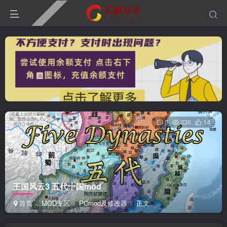
0
336
14
王国风云3 五代十国mod
首页
MOD专区
PCmod及修改器
正文