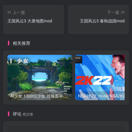
上一篇
下一篇
王国风云3 大唐地图mod
王国风云3 春秋战国mod
相关推荐
AI少女 1300位少女 捏脸面补数据整合包 总有一位是你想要的
NB
评论
抢沙发