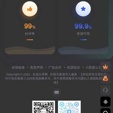
99
99.9
%
%
好评率
资源可用
友情链接
免责声明
广告合作
资源投诉
小黑屋公示
Copyright © 2022 ·
长游分享网
· 长期为香港华人服务 · 【本站所有文章作品
均不包含暴露三点内容或病毒木马，亦不接受病毒木马与露出人体隐私部位投
稿】