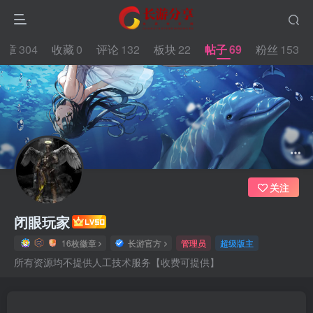
文章
304
收藏
0
评论
132
板块
22
帖子
69
粉丝
153
65.4W+
3345
153
关注
闭眼玩家
16枚徽章
长游官方
管理员
超级版主
所有资源均不提供人工技术服务【收费可提供】
文章
304
收藏
0
评论
132
板块
22
帖子
69
粉丝
15