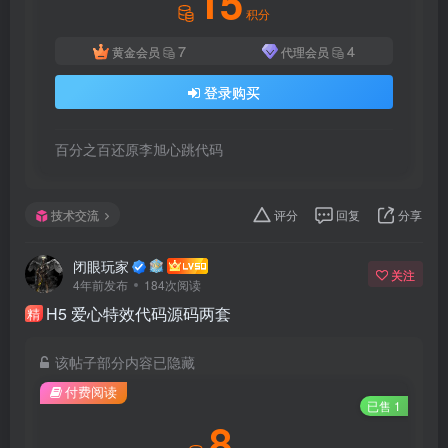
15
积分
7
4
黄金会员
代理会员
登录购买
百分之百还原李旭心跳代码
技术交流
评分
回复
分享
闭眼玩家
关注
4年前发布
184次阅读
H5 爱心特效代码源码两套
精
该帖子部分内容已隐藏
付费阅读
已售 1
8