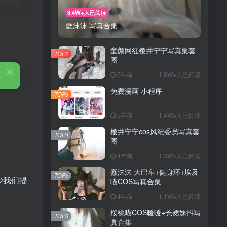
3.4W+人已阅读
蠢沫沫 写真合集
童颜网红樱井宁宁写真集套
TOP2
图
5年前
1.8W+人已阅读
免费漫画 小程序
TOP3
5年前
1.4W+人已阅读
樱井宁宁cos风纪委员写真套
TOP4
图
4年前
1.3W+人已阅读
蠢沫沫 大巴车+健身环+埃及
TOP5
少我们提
喵COS写真合集
4年前
1.1W+人已阅读
桜桃喵COS暖暖+长裙妹抖写
TOP6
真合集