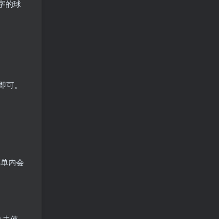
字的球
即可。
菜单内会
么去使