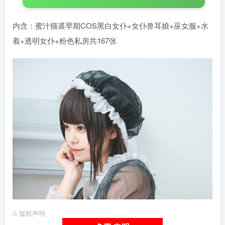
内含：蜜汁猫裘早期COS黑白女仆+女仆兽耳娘+巫女服+水
着+透明女仆+粉色私房共167张
©
版权声明