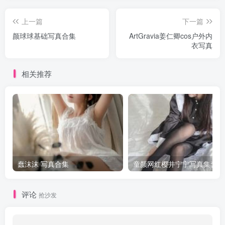
上一篇
下一篇
颜球球基础写真合集
ArtGravia姜仁卿cos户外内
衣写真
相关推荐
蠢沫沫 写真合集
童颜网红樱井宁宁写真集套图
评论
抢沙发