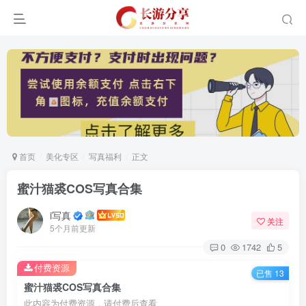
首页
美化专区
写真福利
正文
蜜汁猫裘COS写真合集
i写真
关注
5个月前更新
0
1742
5
付费资源
已售 13
蜜汁猫裘COS写真合集
此内容为付费资源，请付费后查看