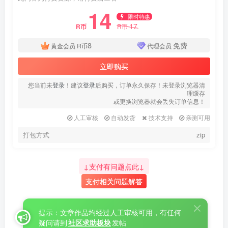
14
限时特惠
17
R币
R币
8
免费
黄金会员
R币
代理会员
立即购买
您当前未
登录
！建议
登录
后购买，订单永久保存！未登录浏览器清
理缓存
或更换浏览器就会丢失订单信息！
人工审核
自动发货
技术支持
亲测可用
打包方式
zip
↓支付有问题点此↓
支付相关问题解答
提示：文章作品均经过人工审核可用，有任何
疑问请到
社区求助板块
发帖