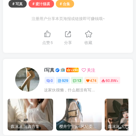
# 写真
# 蜜汁猫裘
# 合集
注册用户分享本页海报或链接即可赚钱哦~
点赞
5
分享
收藏
i写真
关注
0
929
13
474
60.8W+
这家伙很懒，什么都没有写...
蠢沫沫 写真合集
樱井宁宁cos风纪委员写真套图