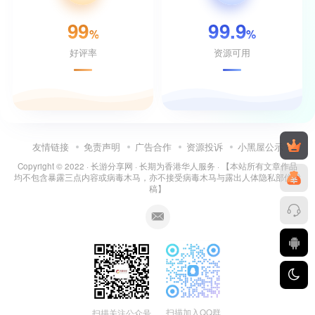
99
99.9
%
%
好评率
资源可用
友情链接
免责声明
广告合作
资源投诉
小黑屋公示
Copyright © 2022 ·
长游分享网
· 长期为香港华人服务 · 【本站所有文章作品
均不包含暴露三点内容或病毒木马，亦不接受病毒木马与露出人体隐私部位投
稿】
扫描加入QQ群
扫描关注公众号