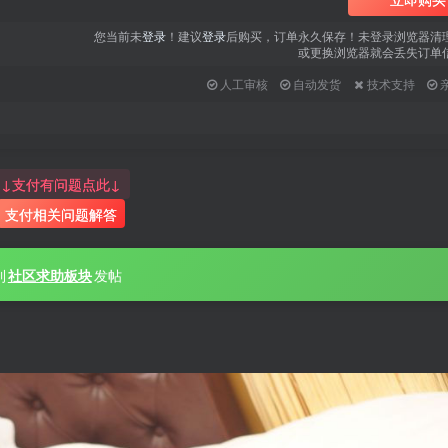
您当前未
登录
！建议
登录
后购买，订单永久保存！未登录浏览器清
或更换浏览器就会丢失订单
人工审核
自动发货
技术支持
↓支付有问题点此↓
支付相关问题解答
到
社区求助板块
发帖