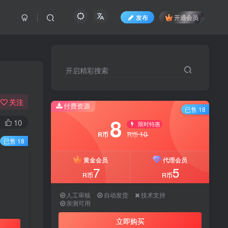
发布
开通会员
开启精彩搜索
开启精彩搜索
关注
付费资源
付费资源
已售 18
已售 18
8
8
10
限时特惠
限时特惠
10
10
R币
R币
R币
R币
已售 18
黄金会员
黄金会员
代理会员
代理会员
7
7
5
5
R币
R币
R币
R币
人工审核
人工审核
自动发货
自动发货
技术支持
技术支持
亲测可用
亲测可用
立即购买
立即购买