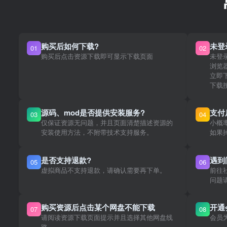
购买后如何下载?
未登
01
02
购买后点击资源下载即可显示下载页面
未登
浏览
立即
下载
源码、mod是否提供安装服务?
支付
03
04
仅保证资源无问题，并且页面清楚描述资源的
小概
安装使用方法，不附带技术支持服务。
如果
是否支持退款?
遇到
05
06
虚拟商品不支持退款，请确认需要再下单。
前往
问题
购买资源后点击某个网盘不能下载
开通
07
08
请阅读资源下载页面提示并且选择其他网盘线
会员