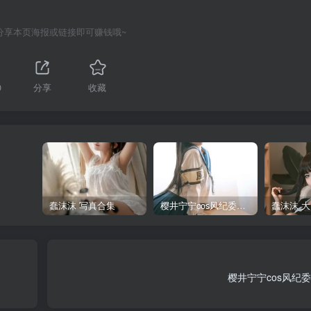
分享本页海报或链接即可赚钱哦~
0
分享
收藏
蠢沫沫 写真合集
樱井宁宁cos风纪委员写真套图
樱井宁宁cos风纪