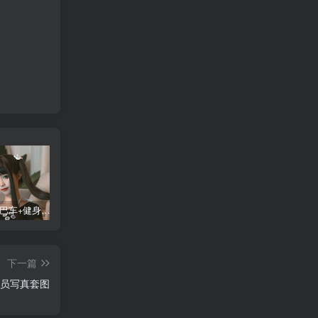
蠢沫沫 大巴车+健身环+埃及喵COS写真合集
桜桃喵COS暖暖+长裙妹抖写真合集
金提莫yuka cos居家小吊带+白色连体衣写真合集
某
下一篇
委员写真套图