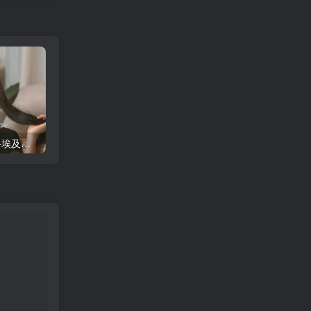
蠢沫沫 大巴车+健身环+埃及喵COS写真合集
桜桃喵COS暖暖+长裙妹抖写真合集