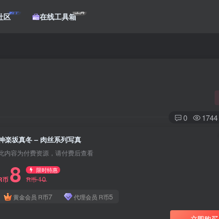
帖子
工具
社区
在线工具箱
0
1744
神楽坂真冬 – 肉丝系列写真
此内容为付费资源，请付费后查看
8
限时特惠
10
R币
R币
7
5
黄金会员
R币
代理会员
R币
立即购买