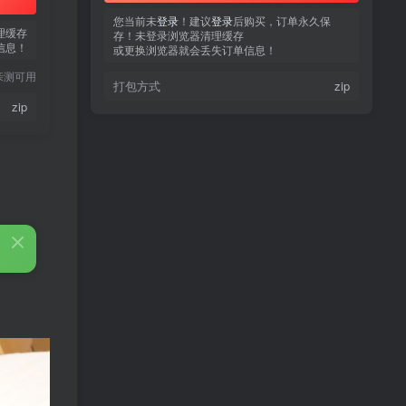
您当前未
您当前未
登录
登录
！建议
！建议
登录
登录
后购买，订单永久保
后购买，订单永久保
理缓存
存！未登录浏览器清理缓存
存！未登录浏览器清理缓存
信息！
或更换浏览器就会丢失订单信息！
或更换浏览器就会丢失订单信息！
亲测可用
打包方式
打包方式
zip
zip
zip
热门文章
TOP1
3.4W+人已阅读
蠢沫沫 写真合集
童颜网红樱井宁宁写真集套
TOP2
图
5年前
1.8W+人已阅读