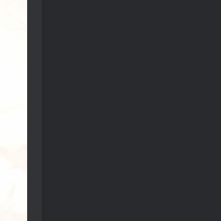
免费漫画 小程序
TOP3
5年前
1.4W+人已阅读
樱井宁宁cos风纪委员写真套
TOP4
图
4年前
1.3W+人已阅读
蠢沫沫 大巴车+健身环+埃及
TOP5
喵COS写真合集
4年前
1.1W+人已阅读
桜桃喵COS暖暖+长裙妹抖写
TOP6
真合集
4年前
9507人已阅读