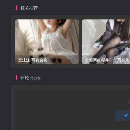
相关推荐
蠢沫沫 写真合集
童颜网红樱井宁宁写真集
评论
抢沙发