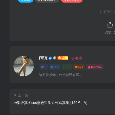
注册用户
点赞
1
i写真
关注
0
929
13
474
60.8W+
这家伙很懒，什么都没有写...
上一篇
神楽坂真冬cos無色哲学系列写真集 [150P+1V]