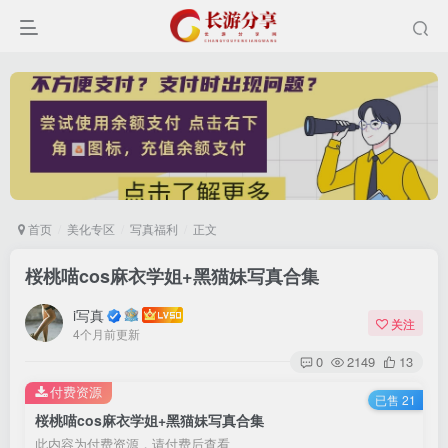
首页
美化专区
写真福利
正文
桜桃喵cos麻衣学姐+黑猫妹写真合集
登录
i写真
关注
4个月前更新
没有账号？立即注册
0
2149
13
付费资源
已售 21
用户名或邮箱
桜桃喵cos麻衣学姐+黑猫妹写真合集
此内容为付费资源，请付费后查看