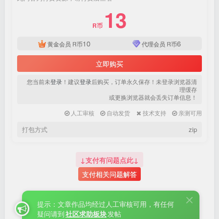
登录密码
13
找回密码
|
免密登录
记住登录
R币
10
6
黄金会员
R币
代理会员
R币
登录
立即购买
社交账号登录
您当前未
登录
！建议
登录
后购买，订单永久保存！未登录浏览器清
理缓存
或更换浏览器就会丢失订单信息！
QQ登录
微信登录
人工审核
自动发货
技术支持
亲测可用
使用社交账号登录即表示同意
用户协议
、
隐私声明
打包方式
zip
↓支付有问题点此↓
支付相关问题解答
提示：文章作品均经过人工审核可用，有任何
疑问请到
社区求助板块
发帖