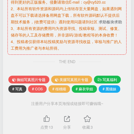
得到更好的正版服务。侵删请致信E-mail：cy@cy520.cc
2、本站所有软件资源和源码均上传转存至大量网盘，如果遇到网
盘不可以下载请选择备用网盘下载，所有软件源码默认不提供后
期技术服务，(收费可提供）遇到使用问题请到社区
求助板块求助
3、本站所有资源的费用均为资源寻找、投稿审核、测试、修复、
储存等的人工及存储费用，并非源码/游戏/教程等的本身收费！
4、投稿者仅获得本站投稿奖励与资源寻找收益，审核与推广的人
工费用为推广者与本站所得。
THE END
御姐写真照片专题
美腿写真照片专题
写真福利
# 写真
# COS
# 桜桃喵
# 麻衣学姐
# 黑猫妹
注册用户分享本页海报或链接即可赚钱哦~
点赞
13
分享
收藏
3