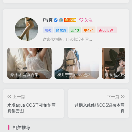
i写真
关注
0
929
13
474
60.8W+
这家伙很懒，什么都没有写...
蠢沫沫 写真合集
樱井宁宁cos风纪委员写真套图
上一篇
下一篇
水淼aqua COS千夜姐姐写
过期米线线喵COS温泉本写
真集套图
真
相关推荐