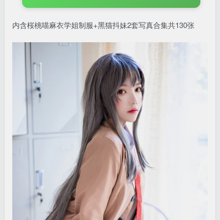
内含桜桃喵麻衣学姐制服+黑猫抖妹2套写真合集共130张