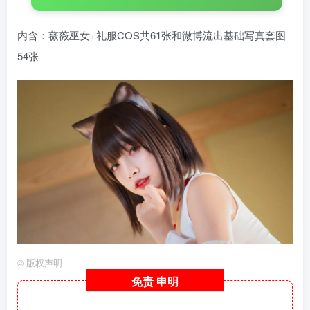
内含：薇薇巫女+礼服COS共61张和微博流出基础写真套图
54张
©
版权声明
免责
申明