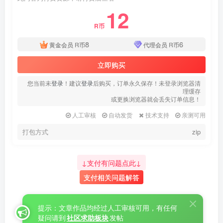
12
R币
8
6
黄金会员
R币
代理会员
R币
立即购买
您当前未
登录
！建议
登录
后购买，订单永久保存！未登录浏览器清
理缓存
或更换浏览器就会丢失订单信息！
人工审核
自动发货
技术支持
亲测可用
打包方式
zip
↓支付有问题点此↓
支付相关问题解答
提示：文章作品均经过人工审核可用，有任何
疑问请到
社区求助板块
发帖