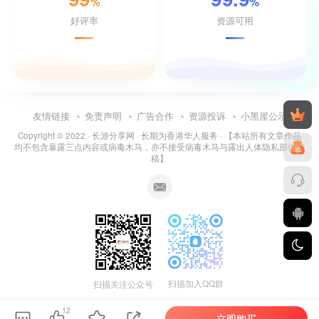
%
%
好评率
资源可用
友情链接
免责声明
广告合作
资源投诉
小黑屋公示
Copyright © 2022 ·
长游分享网
· 长期为香港华人服务 · 【本站所有文章作品
均不包含暴露三点内容或病毒木马，亦不接受病毒木马与露出人体隐私部位投
稿】
扫描加入QQ群
扫描关注公众号
12
立即购买