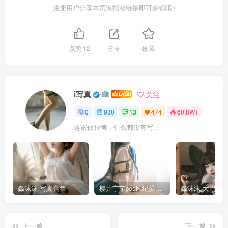
注册用户分享本页海报或链接即可赚钱哦~
点赞
12
分享
收藏
i写真
关注
0
930
13
474
60.8W+
这家伙很懒，什么都没有写...
蠢沫沫 写真合集
樱井宁宁cos风纪委员写真套图
上一篇
下一篇