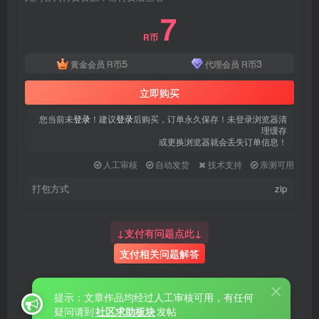
7
R币
5
3
黄金会员
R币
代理会员
R币
立即购买
您当前未
登录
！建议
登录
后购买，订单永久保存！未登录浏览器清
理缓存
或更换浏览器就会丢失订单信息！
人工审核
自动发货
技术支持
亲测可用
打包方式
zip
↓支付有问题点此↓
支付相关问题解答
提示：文章作品均经过人工审核可用，有任何
疑问请到
社区求助板块
发帖