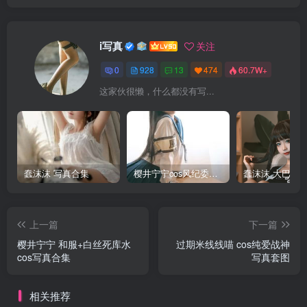
i写真
关注
0
928
13
474
60.7W+
这家伙很懒，什么都没有写...
蠢沫沫 写真合集
樱井宁宁cos风纪委员写真套图
上一篇
下一篇
樱井宁宁 和服+白丝死库水
过期米线线喵 cos纯爱战神
cos写真合集
写真套图
相关推荐