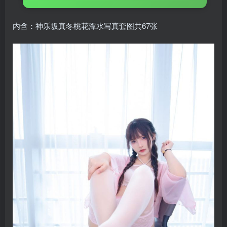
内含：神乐坂真冬桃花潭水写真套图共67张