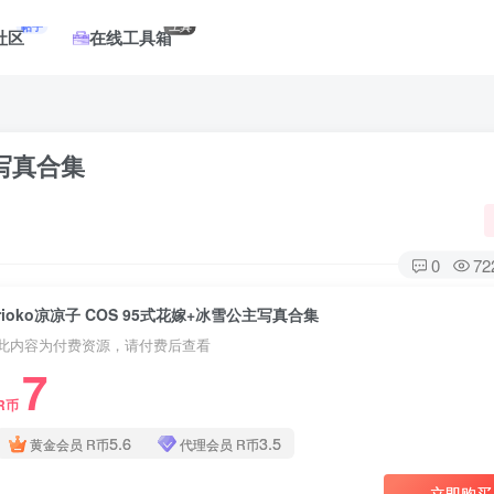
帖子
工具
社区
在线工具箱
主写真合集
0
72
rioko凉凉子 COS 95式花嫁+冰雪公主写真合集
此内容为付费资源，请付费后查看
7
R币
5.6
3.5
黄金会员
R币
代理会员
R币
立即购买