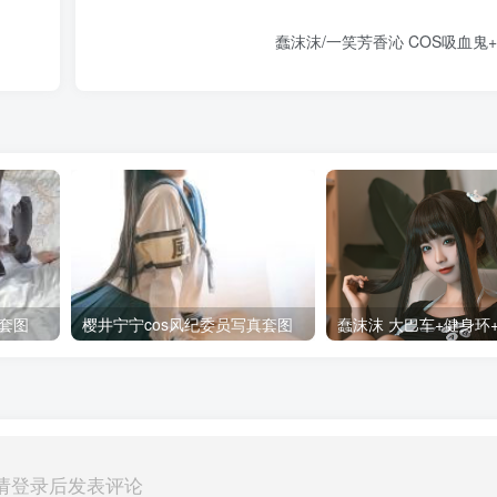
蠢沫沫/一笑芳香沁 COS吸血鬼
套图
樱井宁宁cos风纪委员写真套图
请登录后发表评论