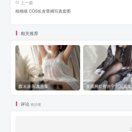
上一篇
桜桃喵 COS长发蕾姆写真套图
相关推荐
蠢沫沫 写真合集
童颜网红樱井宁宁写真集
评论
抢沙发