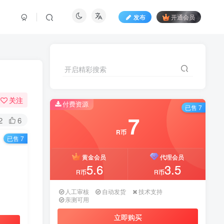
发布
开通会员
开启精彩搜索
开启精彩搜索
关注
付费资源
付费资源
已售 7
已售 7
7
7
2
6
R币
R币
已售 7
黄金会员
黄金会员
代理会员
代理会员
5.6
5.6
3.5
3.5
R币
R币
R币
R币
人工审核
人工审核
自动发货
自动发货
技术支持
技术支持
亲测可用
亲测可用
立即购买
立即购买