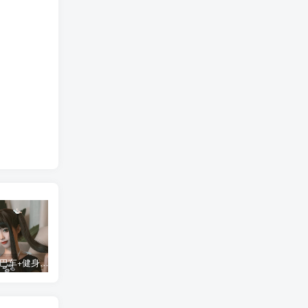
蠢沫沫 大巴车+健身环+埃及喵COS写真合集
桜桃喵COS暖暖+长裙妹抖写真合集
金提莫yuka cos居家小吊带+白色连体衣写真合集
某