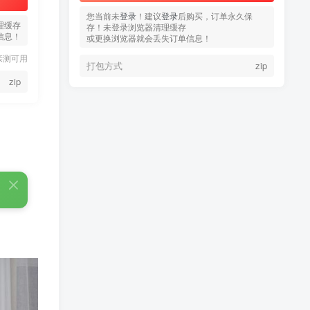
您当前未
您当前未
登录
登录
！建议
！建议
登录
登录
后购买，订单永久保
后购买，订单永久保
理缓存
存！未登录浏览器清理缓存
存！未登录浏览器清理缓存
信息！
或更换浏览器就会丢失订单信息！
或更换浏览器就会丢失订单信息！
亲测可用
打包方式
打包方式
zip
zip
zip
热门文章
TOP1
3.4W+人已阅读
蠢沫沫 写真合集
童颜网红樱井宁宁写真集套
TOP2
图
5年前
1.8W+人已阅读