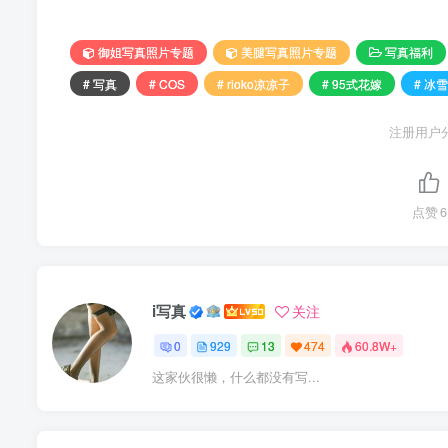
御姐写真照片专题
美腿写真照片专题
写真福利
# 写真
# COS
# rioko凉凉子
# 95式花嫁
# 冰
注册用户
点赞
6
i写真
关注
0
929
13
474
60.8W+
这家伙很懒，什么都没有写...