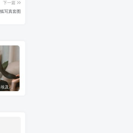
下一篇
+狐写真套图
蠢沫沫 大巴车+健身环+埃及喵COS写真合集
桜桃喵COS暖暖+长裙妹抖写真合集