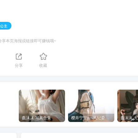
雪公主
分享本页海报或链接即可赚钱哦~
分享
收藏
蠢沫沫 写真合集
樱井宁宁cos风纪委员写真套图