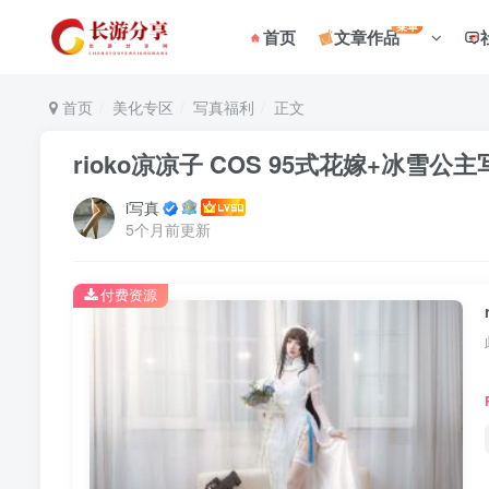
菜单
首页
文章作品
首页
美化专区
写真福利
正文
rioko凉凉子 COS 95式花嫁+冰雪公
i写真
5个月前更新
付费资源