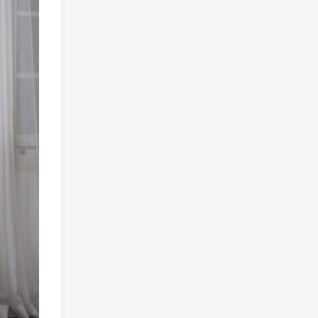
免费漫画 小程序
TOP3
5年前
1.4W+人已阅读
樱井宁宁cos风纪委员写真套
TOP4
图
4年前
1.3W+人已阅读
蠢沫沫 大巴车+健身环+埃及
TOP5
喵COS写真合集
4年前
1.1W+人已阅读
桜桃喵COS暖暖+长裙妹抖写
TOP6
真合集
4年前
9507人已阅读