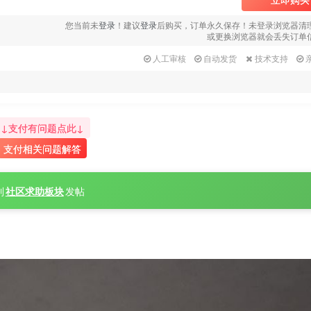
用户名或邮箱
您当前未
登录
！建议
登录
后购买，订单永久保存！未登录浏览器清
或更换浏览器就会丢失订单
登录密码
人工审核
自动发货
技术支持
找回密码
|
免密登录
记住登录
登录
↓支付有问题点此↓
支付相关问题解答
社交账号登录
QQ登录
微信登录
到
社区求助板块
发帖
使用社交账号登录即表示同意
用户协议
、
隐私声明