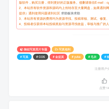
版软件，购买注册，得到更好的正版服务。侵删请致信E-mail：cy@c
2、本站所有软件资源和源码均上传转存至大量网盘，如果遇到
提供）遇到使用问题请到社区
求助板块求助
3、本站所有资源的费用均为资源寻找、投稿审核、测试、修复、
4、投稿者仅获得本站投稿奖励与资源寻找收益，审核与推广的
御姐写真照片专题
写真福利
# 写真
# COS
# 金提莫
# yuka
# 毛衣
# 
注册用户
点赞
1