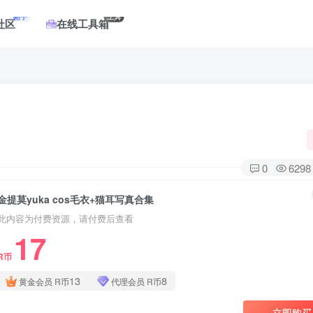
帖子
工具
社区
在线工具箱
0
6298
金提莫yuka cos毛衣+猫耳写真合集
此内容为付费资源，请付费后查看
17
R币
登录
13
8
黄金会员
R币
代理会员
R币
没有账号？立即注册
立即购买