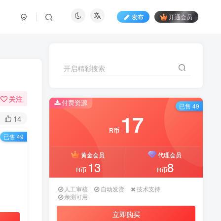
发布
开通会员
开启精彩搜索
关注
付费资源
已售 49
17
14
R币
已售 49
黄金会员
代理会员
13
8
R币
R币
人工审核
自动发货
技术支持
亲测可用
立即购买