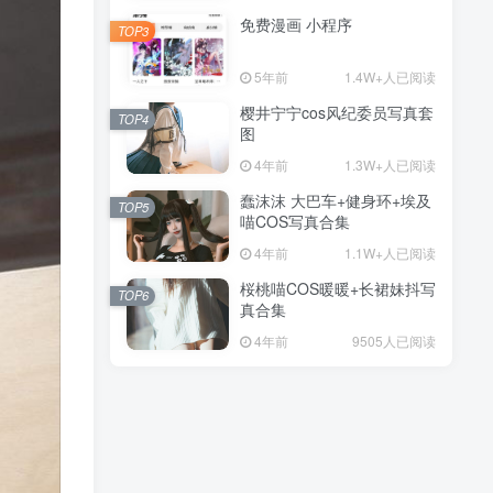
免费漫画 小程序
TOP3
5年前
1.4W+人已阅读
樱井宁宁cos风纪委员写真套
TOP4
图
4年前
1.3W+人已阅读
蠢沫沫 大巴车+健身环+埃及
TOP5
喵COS写真合集
4年前
1.1W+人已阅读
桜桃喵COS暖暖+长裙妹抖写
TOP6
真合集
4年前
9505人已阅读