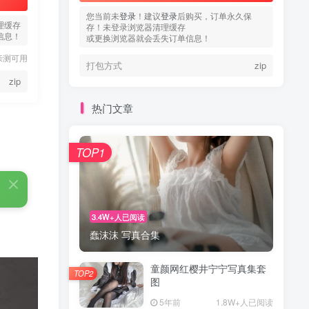
您当前未
登录
！建议
登录
后购买，订单永久保
理缓存
存！未登录浏览器清理缓存
信息！
或更换浏览器就会丢失订单信息！
亲测可用
打包方式
zip
zip
热门文章
TOP1
3.4W+人已阅读
蠢沫沫 写真合集
童颜网红樱井宁宁写真集套
TOP2
图
5年前
1.8W+人已阅读