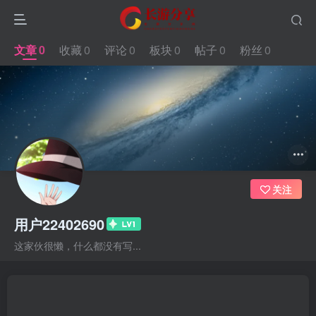
文章
0
收藏
0
评论
0
板块
0
帖子
0
粉丝
0
关注
用户22402690
这家伙很懒，什么都没有写...
文章
0
收藏
0
评论
0
板块
0
帖子
0
粉丝
0