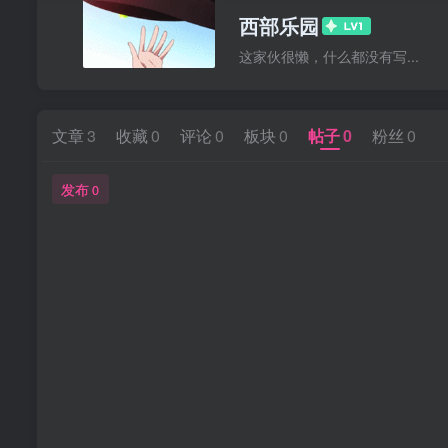
西部乐园
这家伙很懒，什么都没有写...
文章
3
收藏
0
评论
0
板块
0
帖子
0
粉丝
0
发布
0