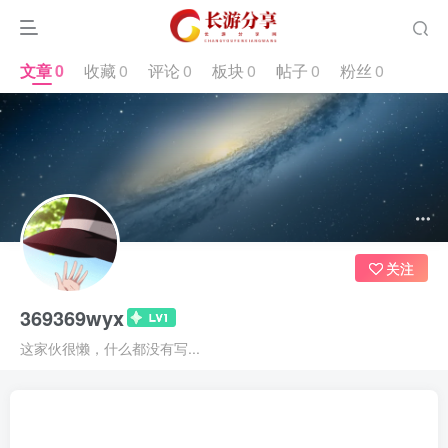
文章
0
收藏
0
评论
0
板块
0
帖子
0
粉丝
0
关注
369369wyx
这家伙很懒，什么都没有写...
文章
0
收藏
0
评论
0
板块
0
帖子
0
粉丝
0