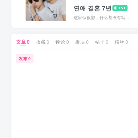
연애 결혼 7년
这家伙很懒，什么都没有写...
文章
0
收藏
0
评论
0
板块
0
帖子
0
粉丝
0
发布
0