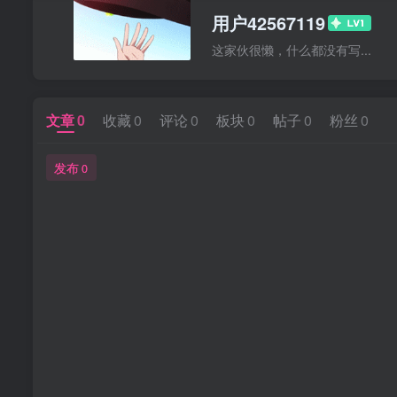
用户42567119
这家伙很懒，什么都没有写...
文章
0
收藏
0
评论
0
板块
0
帖子
0
粉丝
0
发布
0