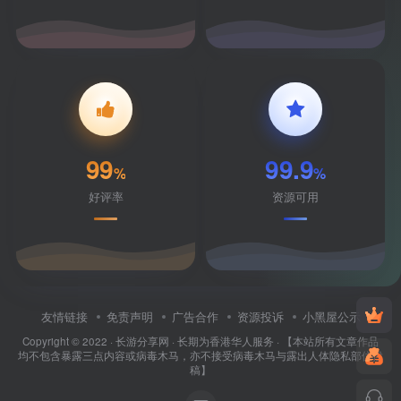
99
99.9
%
%
好评率
资源可用
友情链接
免责声明
广告合作
资源投诉
小黑屋公示
Copyright © 2022 ·
长游分享网
· 长期为香港华人服务 · 【本站所有文章作品
均不包含暴露三点内容或病毒木马，亦不接受病毒木马与露出人体隐私部位投
稿】