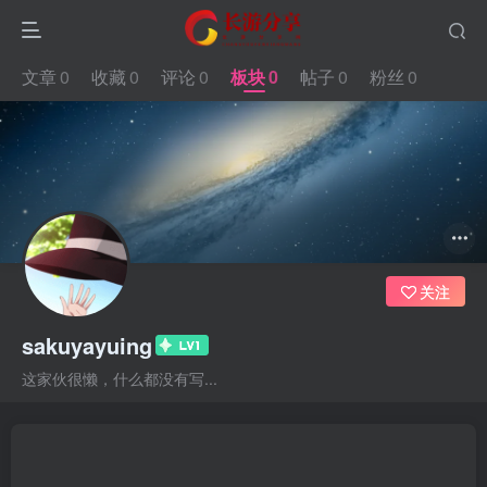
文章
0
收藏
0
评论
0
板块
0
帖子
0
粉丝
0
关注
sakuyayuing
这家伙很懒，什么都没有写...
文章
0
收藏
0
评论
0
板块
0
帖子
0
粉丝
0