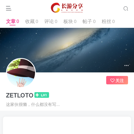
文章
0
收藏
0
评论
0
板块
0
帖子
0
粉丝
0
关注
ZETLOTO
这家伙很懒，什么都没有写...
文章
0
收藏
0
评论
0
板块
0
帖子
0
粉丝
0