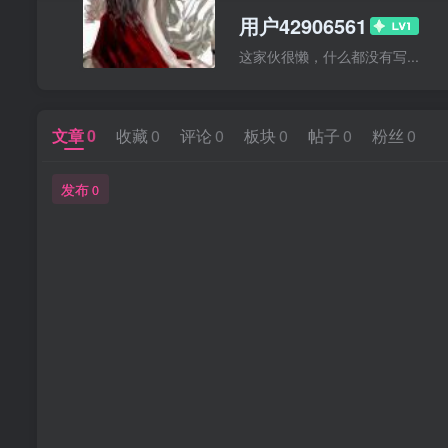
用户42906561
这家伙很懒，什么都没有写...
文章
0
收藏
0
评论
0
板块
0
帖子
0
粉丝
0
发布
0