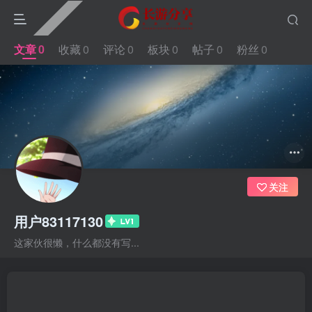
文章
0
收藏
0
评论
0
板块
0
帖子
0
粉丝
0
关注
用户83117130
这家伙很懒，什么都没有写...
文章
0
收藏
0
评论
0
板块
0
帖子
0
粉丝
0