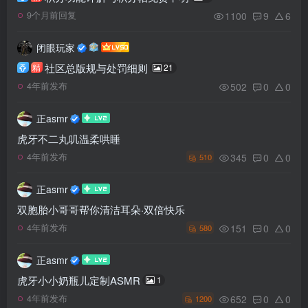
1100
9
6
9个月前回复
闭眼玩家
社区总版规与处罚细则
精
21
502
0
0
4年前发布
正asmr
虎牙不二丸叽温柔哄睡
345
0
0
4年前发布
510
正asmr
双胞胎小哥哥帮你清洁耳朵·双倍快乐
151
0
0
4年前发布
580
正asmr
虎牙小小奶瓶儿定制ASMR
1
652
0
0
4年前发布
1200