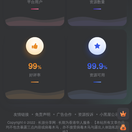
平台用户
资源数量
99
99.9
%
%
好评率
资源可用
友情链接
免责声明
广告合作
资源投诉
小黑屋公示
Copyright © 2022 ·
长游分享网
· 长期为香港华人服务 · 【本站所有文章作品
均不包含暴露三点内容或病毒木马，亦不接受病毒木马与露出人体隐私部位投
稿】