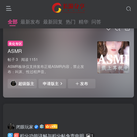
全部
最新发布
最新回复
热门
精华
问答
美化专区
ASMR
帖子 3
阅读 1151
ASMR板块仅支持发布正规ASMR内容，禁止发
布：叫床、性过程声音。
超级版主
申请版主
发布
全部
最新发布
最新回复
热门
精华
问答
闭眼玩家
积分功能详解与积分帖免责申明
精
1