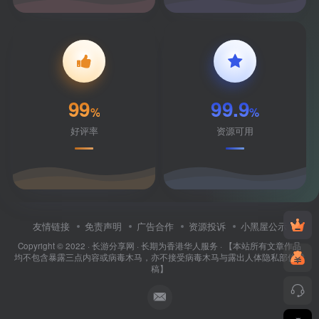
99
99.9
%
%
好评率
资源可用
友情链接
免责声明
广告合作
资源投诉
小黑屋公示
Copyright © 2022 ·
长游分享网
· 长期为香港华人服务 · 【本站所有文章作品
均不包含暴露三点内容或病毒木马，亦不接受病毒木马与露出人体隐私部位投
稿】