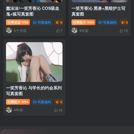
蠢沫沫/一笑芳香沁 COS吸血
一笑芳香沁 黑兽+黑暗护士写
鬼+狐写真套图
真套图
付费资源
8
写真福利
御姐写真照片专题
付费图片
4
萝莉写真照片专题
写真福利
御姐
R币
R币
5个月前
4年前
7
15
一笑芳香沁 与学长的约会系列
写真套图
付费图片
4
写真福利
御姐写真照片专题
R币
4年前
10