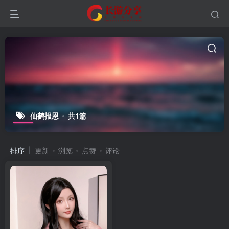
仙鹤报恩
共1篇
排序
更新
浏览
点赞
评论