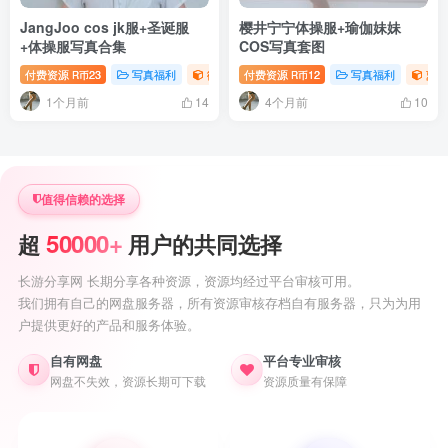
JangJoo cos jk服+圣诞服
樱井宁宁体操服+瑜伽妹妹
+体操服写真合集
COS写真套图
付费资源
23
写真福利
御姐写真照片专题
付费资源
12
写真福利
萝莉
R币
R币
1个月前
4个月前
14
10
值得信赖的选择
50000+
超
用户的共同选择
长游分享网 长期分享各种资源，资源均经过平台审核可用。
我们拥有自己的网盘服务器，所有资源审核存档自有服务器，只为为用
户提供更好的产品和服务体验。
自有网盘
平台专业审核
网盘不失效，资源长期可下载
资源质量有保障