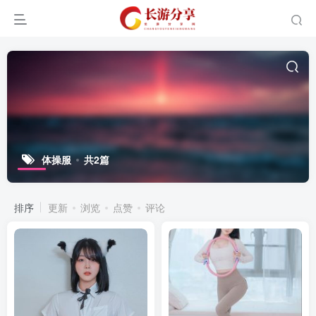
体操服
共2篇
排序
更新
浏览
点赞
评论