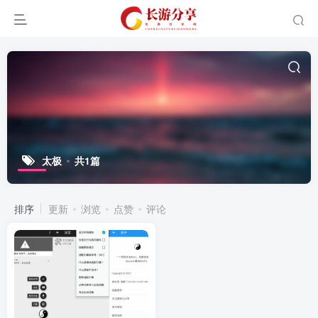
太极
共1篇
排序
更新
浏览
点赞
评论