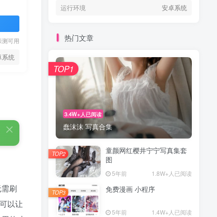
运行环境
安卓系统
热门文章
亲测可用
卓系统
TOP1
3.4W+人已阅读
蠢沫沫 写真合集
童颜网红樱井宁宁写真集套
TOP2
图
5年前
1.8W+人已阅读
无需刷
免费漫画 小程序
TOP3
，可以让
5年前
1.4W+人已阅读