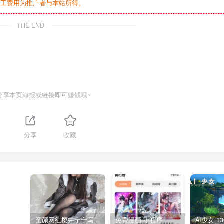
人工费用为推广者与本站所得。
THE END
分享本页海报或链接即可赚钱哦~
分享
收藏
童颜网红樱井宁宁写真集套图
免费漫画 小程序