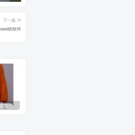
下一篇
osed的软件
PrettyUp 短视频人像美化器 纯净版
网站打包工具FusionApp重置版+教程
青柠海报设计 魔改版