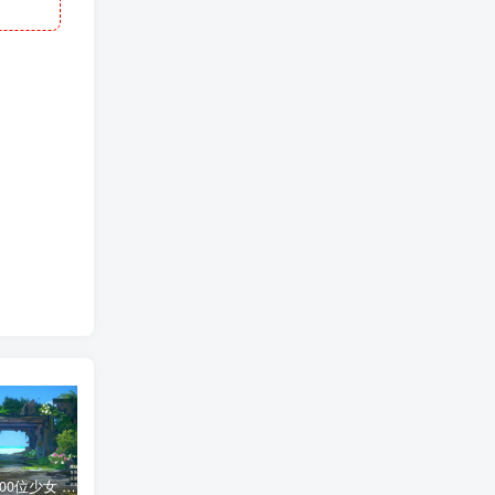
AI少女 1300位少女 捏脸面补数据整合包 总有一位是你想要的
网红桜井宁宁写真集套图二【内含210张】
网红桜井宁宁写真视频4集合集
短