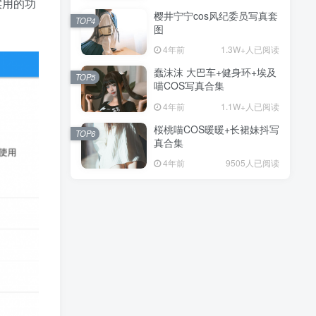
实用的功
樱井宁宁cos风纪委员写真套
TOP4
图
4年前
1.3W+人已阅读
蠢沫沫 大巴车+健身环+埃及
TOP5
喵COS写真合集
4年前
1.1W+人已阅读
桜桃喵COS暖暖+长裙妹抖写
TOP6
真合集
4年前
9505人已阅读