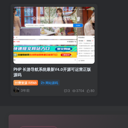
PHP 长游导航系统最新V4.0开源可运营正版
源码
付费资源
65
网站源码
R币
3年前
3
3704
80