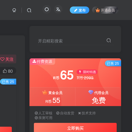
发布
开通会员
开启精彩搜索
关注
付费资源
已售 25
65
80
限时特惠
2999
R币
R币
已售 25
黄金会员
代理会员
55
免费
R币
人工审核
自动发货
技术支持
亲测可用
立即购买