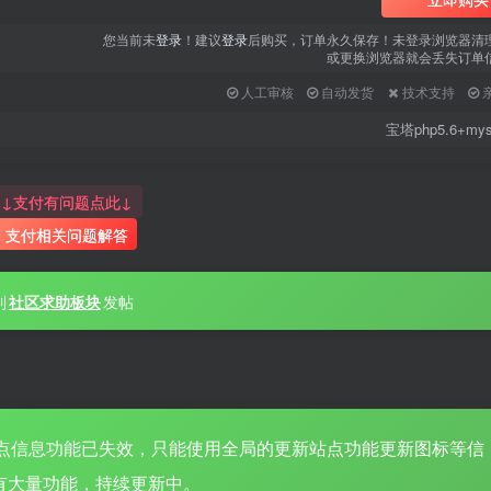
用户名或邮箱
您当前未
登录
！建议
登录
后购买，订单永久保存！未登录浏览器清
或更换浏览器就会丢失订单
登录密码
人工审核
自动发货
技术支持
找回密码
|
免密登录
记住登录
宝塔php5.6+mys
登录
↓支付有问题点此↓
支付相关问题解答
社交账号登录
QQ登录
微信登录
到
社区求助板块
发帖
使用社交账号登录即表示同意
用户协议
、
隐私声明
点信息功能已失效，只能使用全局的更新站点功能更新图标等信
有大量功能，持续更新中。