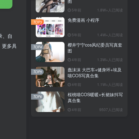
图
5年前
1.8W+人已阅读
免费漫画 小程序
TOP3
5年前
1.4W+人已阅读
录、自
樱井宁宁cos风纪委员写真套
，更多具
TOP4
图
4年前
1.3W+人已阅读
蠢沫沫 大巴车+健身环+埃及
TOP5
喵COS写真合集
4年前
1.1W+人已阅读
桜桃喵COS暖暖+长裙妹抖写
TOP6
真合集
4年前
9507人已阅读