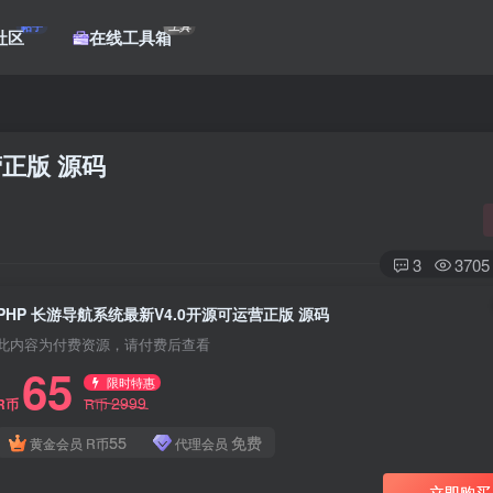
帖子
工具
社区
在线工具箱
营正版 源码
3
3705
PHP 长游导航系统最新V4.0开源可运营正版 源码
此内容为付费资源，请付费后查看
65
限时特惠
2999
R币
R币
登录
55
免费
黄金会员
R币
代理会员
没有账号？立即注册
立即购买