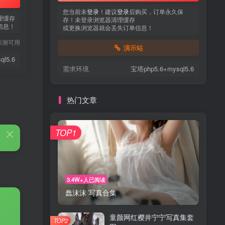
您当前未
登录
！建议
登录
后购买，订单永久保
理缓存
存！未登录浏览器清理缓存
信息！
或更换浏览器就会丢失订单信息！
亲测可用
演示站
ql5.6
需求环境
宝塔php5.6+mysql5.6
热门文章
TOP1
3.4W+人已阅读
蠢沫沫 写真合集
童颜网红樱井宁宁写真集套
TOP2