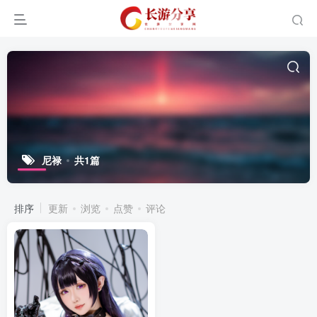
尼禄
共1篇
排序
更新
浏览
点赞
评论