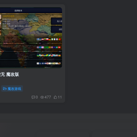
虚无 魔改版
魔改游戏
0
477
11