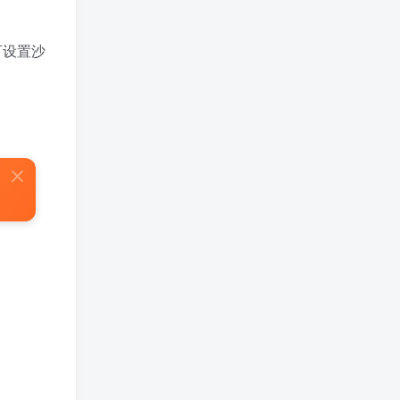
免费漫画 小程序
TOP3
可设置沙
5年前
1.4W+人已阅读
樱井宁宁cos风纪委员写真套
TOP4
图
4年前
1.3W+人已阅读
蠢沫沫 大巴车+健身环+埃及
TOP5
喵COS写真合集
4年前
1.1W+人已阅读
桜桃喵COS暖暖+长裙妹抖写
TOP6
真合集
4年前
9506人已阅读