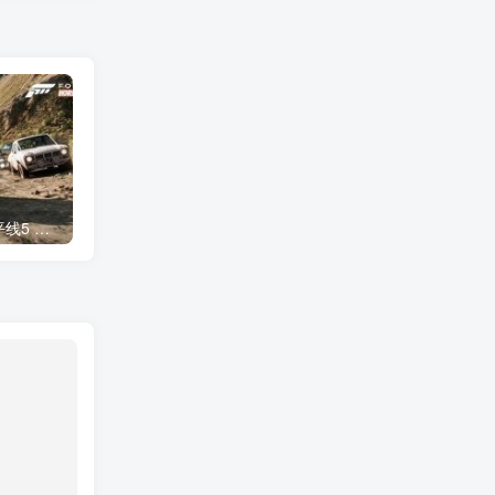
PC游戏 极限竞速：地平线5 硬盘离线版
60秒原子冒险【又名避难所生存】 魔改版
饥荒海滩：诺亚 魔改