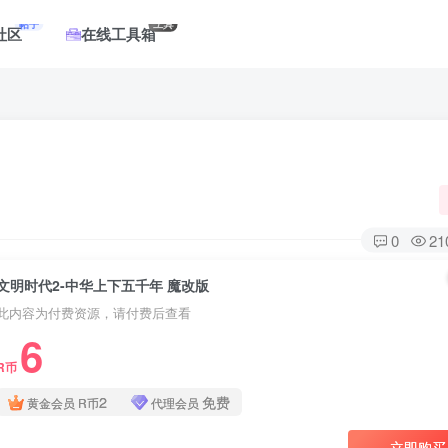
帖子
工具
社区
在线工具箱
0
21
文明时代2-中华上下五千年 魔改版
此内容为付费资源，请付费后查看
6
R币
2
免费
黄金会员
R币
代理会员
立即购买