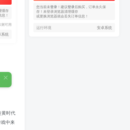
您当前未
您当前未
登录
登录
！建议
！建议
登录
登录
后购买，订单永久保
后购买，订单永久保
理缓存
存！未登录浏览器清理缓存
存！未登录浏览器清理缓存
信息！
或更换浏览器就会丢失订单信息！
或更换浏览器就会丢失订单信息！
亲测可用
运行环境
运行环境
安卓系统
安卓系统
卓系统
热门文章
TOP1
3.4W+人已阅读
蠢沫沫 写真合集
炎黄时代
童颜网红樱井宁宁写真集套
TOP2
图
游戏中来
5年前
1.8W+人已阅读