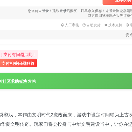
您当前未
登录
！建议
登录
后购买，订单永久保存！未登录浏览器清
或更换浏览器就会丢失订单
人工审核
自动发货
技术支持
安
↓支付有问题点此↓
支付相关问题解答
到
社区求助板块
发帖
类游戏，本作由文明时代2魔改而来，游戏中设定时间轴为上古
的华夏文明传奇。玩家们将会投身与中华文明建设当中，让你在