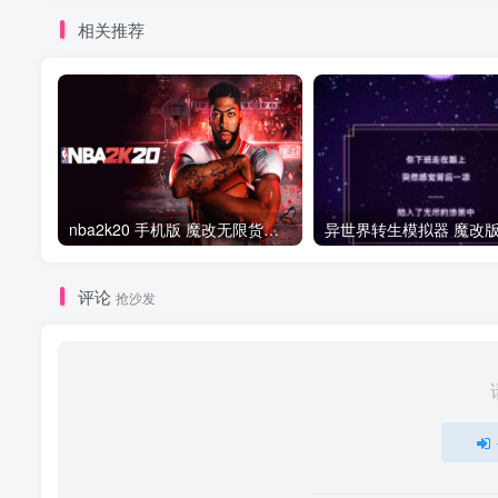
相关推荐
nba2k20 手机版 魔改无限货币版
异世界转生模拟器 魔改
评论
抢沙发