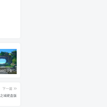
AI少女 1300位少女 捏脸面补数据整合包 总有一位是你想要的
网红桜井宁宁写真集套图二【内含210张】
网红桜井宁宁写真视频4集合集
短
下一篇
逐之城硬盘版