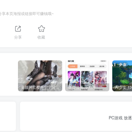
分享本页海报或链接即可赚钱哦~
分享
收藏
童颜网红樱井宁宁写真集套图
免费漫画 小程序
PC游戏 放