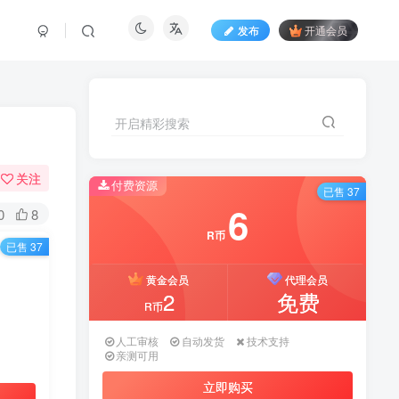
发布
开通会员
开启精彩搜索
开启精彩搜索
关注
付费资源
付费资源
已售 37
已售 37
6
6
0
8
R币
R币
已售 37
黄金会员
黄金会员
代理会员
代理会员
2
2
免费
免费
R币
R币
人工审核
人工审核
自动发货
自动发货
技术支持
技术支持
亲测可用
亲测可用
立即购买
立即购买