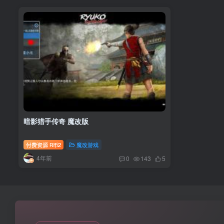
暗影猎手传奇 魔改版
付费资源
2
魔改游戏
R币
4年前
0
143
5