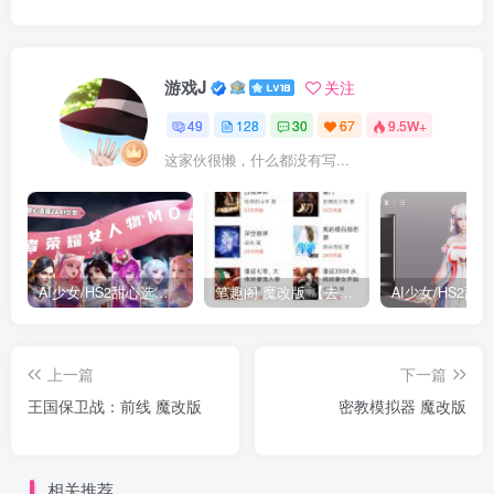
游戏J
关注
49
128
30
67
9.5W+
这家伙很懒，什么都没有写...
AI少女/HS2甜心选择2 仿王者荣耀人物卡全合集打包
笔趣阁 魔改版 【去广告免费小说】
上一篇
下一篇
王国保卫战：前线 魔改版
密教模拟器 魔改版
相关推荐