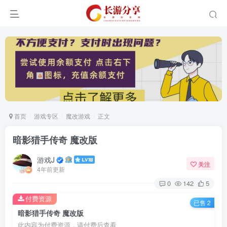
首页
游戏专区
魔改游戏
正文
暗影猎手传奇 魔改版
游戏J
关注
4年前更新
0
142
5
付费资源
已售 2
暗影猎手传奇 魔改版
此内容为付费资源，请付费后查看