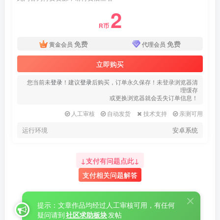
2
R币
免费
免费
黄金会员
代理会员
立即购买
您当前未
登录
！建议
登录
后购买，订单永久保存！未登录浏览器清
理缓存
或更换浏览器就会丢失订单信息！
人工审核
自动发货
技术支持
亲测可用
运行环境
安卓系统
↓支付有问题点此↓
支付相关问题解答
提示：文章作品均经过人工审核可用，有任何
疑问请到
社区求助板块
发帖