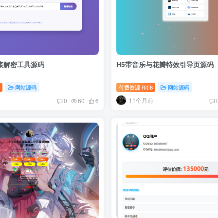
链接解密工具源码
H5带音乐与花瓣特效引导页源码
网站源码
付费资源
8
网站源码
R币
11个月前
0
60
6