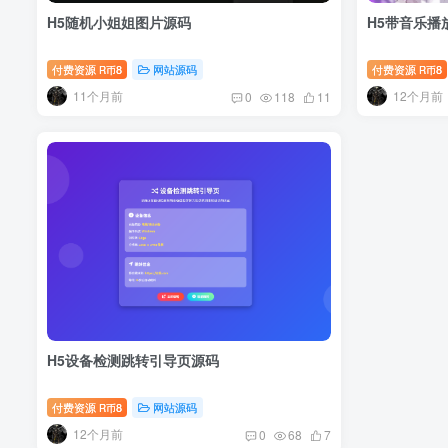
H5随机小姐姐图片源码
H5带音乐播
付费资源
8
网站源码
付费资源
8
R币
R币
11个月前
12个月前
0
118
11
H5设备检测跳转引导页源码
付费资源
8
网站源码
R币
12个月前
0
68
7