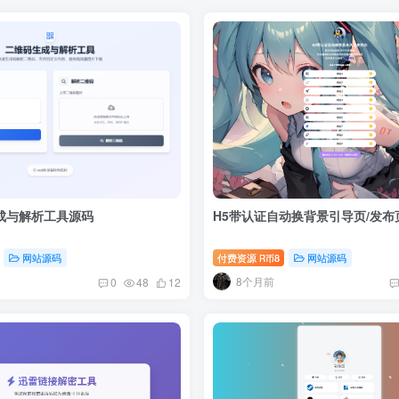
成与解析工具源码
H5带认证自动换背景引导页/发布
网站源码
付费资源
8
网站源码
R币
8个月前
0
48
12