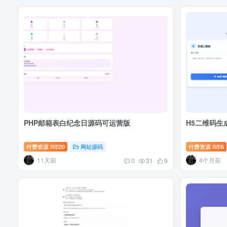
PHP邮箱表白纪念日源码可运营版
H5二维码生
付费资源
20
网站源码
付费资源
6
R币
R币
11天前
4个月前
0
31
9