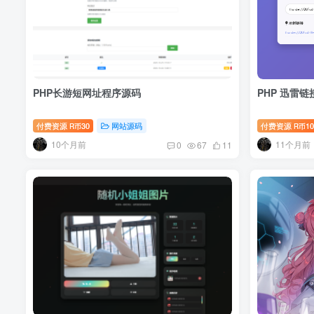
PHP长游短网址程序源码
PHP 迅雷
付费资源
30
网站源码
付费资源
10
R币
R币
10个月前
11个月前
0
67
11