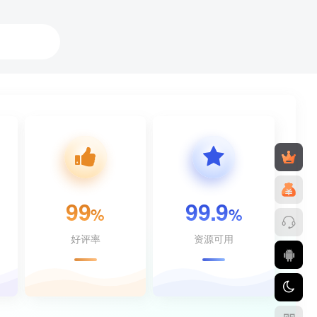
99
99.9
%
%
好评率
资源可用