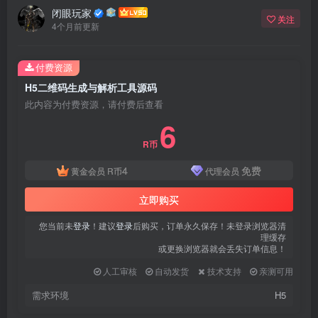
闭眼玩家
关注
4个月前更新
付费资源
H5二维码生成与解析工具源码
此内容为付费资源，请付费后查看
6
R币
4
免费
黄金会员
R币
代理会员
立即购买
您当前未
登录
！建议
登录
后购买，订单永久保存！未登录浏览器清
理缓存
或更换浏览器就会丢失订单信息！
人工审核
自动发货
技术支持
亲测可用
需求环境
H5