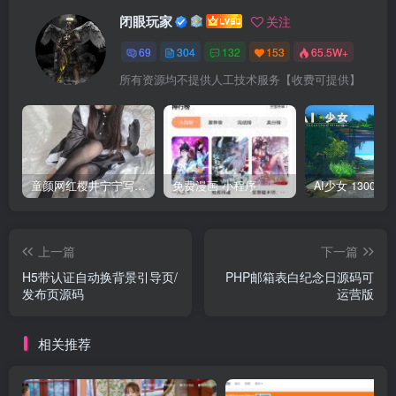
闭眼玩家
关注
69
304
132
153
65.5W+
所有资源均不提供人工技术服务【收费可提供】
童颜网红樱井宁宁写真集套图
免费漫画 小程序
上一篇
下一篇
H5带认证自动换背景引导页/
PHP邮箱表白纪念日源码可
发布页源码
运营版
相关推荐