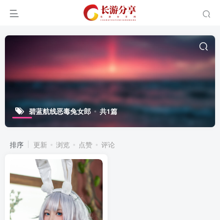
碧蓝航线恶毒兔女郎
共1篇
排序
更新
浏览
点赞
评论