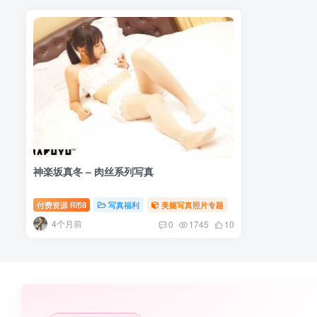
神楽坂真冬 – 肉丝系列写真
付费资源
8
写真福利
美腿写真照片专题
R币
4个月前
0
1745
10