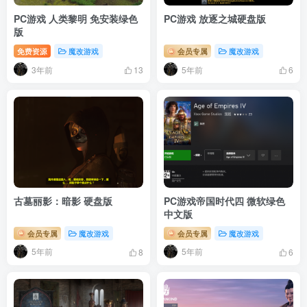
PC游戏 人类黎明 免安装绿色
PC游戏 放逐之城硬盘版
版
免费资源
魔改游戏
会员专属
魔改游戏
3年前
5年前
13
6
古墓丽影：暗影 硬盘版
PC游戏帝国时代四 微软绿色
中文版
会员专属
魔改游戏
会员专属
魔改游戏
5年前
5年前
8
6