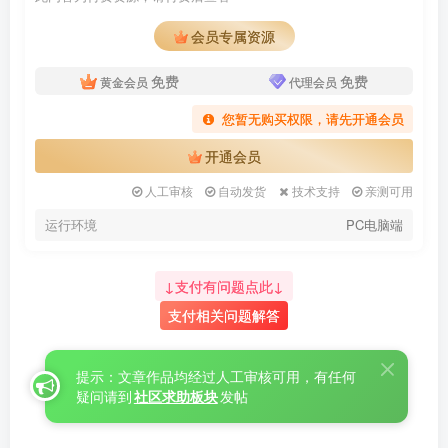
登录密码
会员专属资源
找回密码
|
免密登录
记住登录
免费
免费
黄金会员
代理会员
登录
您暂无购买权限，请先开通会员
开通会员
社交账号登录
人工审核
自动发货
技术支持
亲测可用
QQ登录
微信登录
运行环境
PC电脑端
使用社交账号登录即表示同意
用户协议
、
隐私声明
↓支付有问题点此↓
支付相关问题解答
提示：文章作品均经过人工审核可用，有任何
疑问请到
社区求助板块
发帖