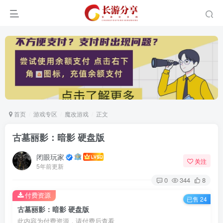
首页
游戏专区
魔改游戏
正文
古墓丽影：暗影 硬盘版
登录
闭眼玩家
关注
5年前更新
没有账号？立即注册
0
344
8
付费资源
已售 24
用户名或邮箱
古墓丽影：暗影 硬盘版
此内容为付费资源，请付费后查看