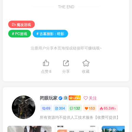
THE END
魔改游戏
# PC游戏
# 古墓丽影：暗影
注册用户分享本页海报或链接即可赚钱哦~
点赞
8
分享
收藏
闭眼玩家
关注
69
304
132
153
65.5W+
所有资源均不提供人工技术服务【收费可提供】