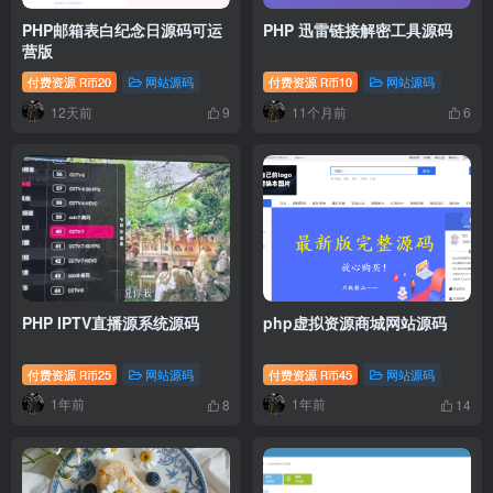
PHP邮箱表白纪念日源码可运
PHP 迅雷链接解密工具源码
营版
付费资源
20
网站源码
付费资源
10
网站源码
R币
R币
12天前
11个月前
9
6
PHP IPTV直播源系统源码
php虚拟资源商城网站源码
付费资源
25
网站源码
付费资源
45
网站源码
R币
R币
1年前
1年前
8
14