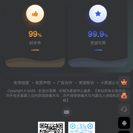
99
99.9
%
%
好评率
资源可用
友情链接
免责声明
广告合作
资源投诉
小黑屋公示
Copyright © 2022 ·
长游分享网
· 长期为香港华人服务 · 【本站所有文章作品
均不包含暴露三点内容或病毒木马，亦不接受病毒木马与露出人体隐私部位投
稿】