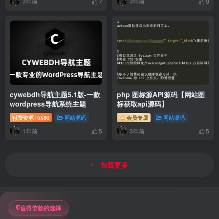
3年前
3年前
7
9
cywebdh导航主题5.1版-一款
php 图标源API源码【网站图
wordpress导航系统主题
标获取api源码】
付费资源
80
网站源码
会员专属
网站源码
R币
1年前
3年前
5
5
加载更多
值得信赖的选择