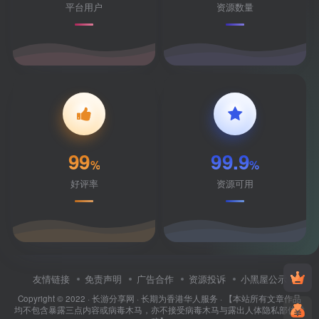
平台用户
资源数量
99
99.9
%
%
好评率
资源可用
友情链接
免责声明
广告合作
资源投诉
小黑屋公示
Copyright © 2022 ·
长游分享网
· 长期为香港华人服务 · 【本站所有文章作品
均不包含暴露三点内容或病毒木马，亦不接受病毒木马与露出人体隐私部位投