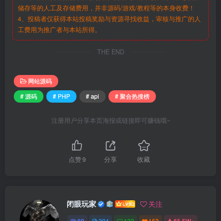
储存等的人工及存储费用，并非源码/游戏/教程等的本身收费！
4、投稿者仅获得本站投稿奖励与资源寻找收益，审核与推广的人
工费用为推广者与本站所得。
THE END
网站源码
# 源码
# PHP
# api
# 聚合热搜榜
注册用户分享本页海报或链接即可赚钱哦~
点赞
9
分享
收藏
闭眼玩家
关注
69
304
132
153
65.5W+