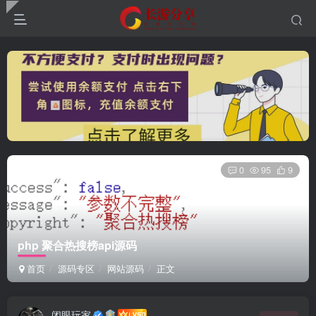
0
95
9
php 聚合热搜榜api源码
首页
源码专区
网站源码
正文
闭眼玩家