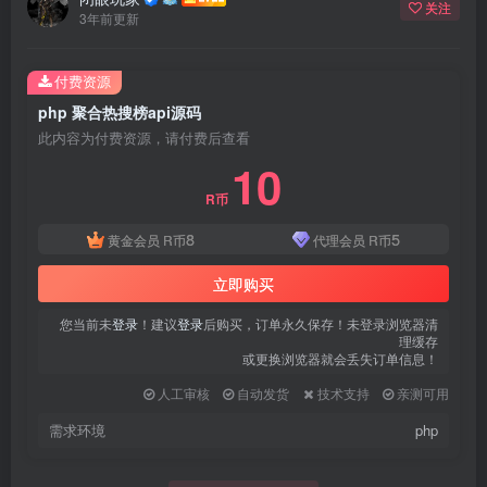
关注
3年前更新
付费资源
php 聚合热搜榜api源码
此内容为付费资源，请付费后查看
10
R币
8
5
黄金会员
R币
代理会员
R币
立即购买
您当前未
登录
！建议
登录
后购买，订单永久保存！未登录浏览器清
理缓存
或更换浏览器就会丢失订单信息！
人工审核
自动发货
技术支持
亲测可用
需求环境
php