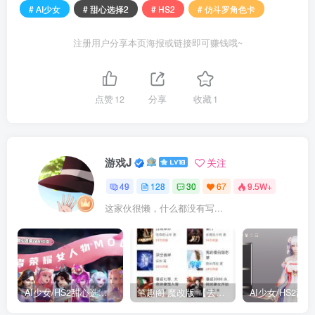
# AI少女
# 甜心选择2
# HS2
# 仿斗罗角色卡
注册用户分享本页海报或链接即可赚钱哦~
点赞
12
分享
收藏
1
游戏J
关注
49
128
30
67
9.5W+
这家伙很懒，什么都没有写...
AI少女/HS2甜心选择2 仿王者荣耀人物卡全合集打包
笔趣阁 魔改版 【去广告免费小说】