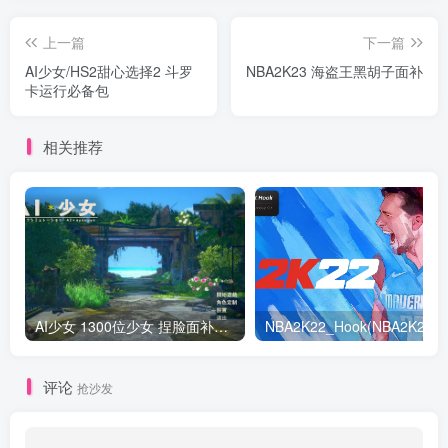
上一篇
下一篇
AI少女/HS2甜心选择2 斗罗
NBA2K23 海盗王黑胡子面补
卡运行必备包
相关推荐
AI少女 1300位少女 捏脸面补数据整合包 总有一位是你想要的
NB
评论
抢沙发