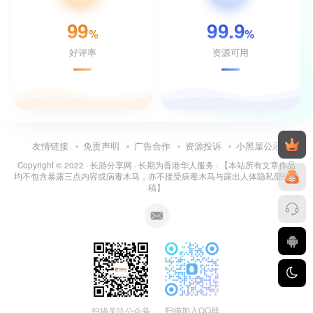
99
99.9
%
%
好评率
资源可用
友情链接
免责声明
广告合作
资源投诉
小黑屋公示
Copyright © 2022 ·
长游分享网
· 长期为香港华人服务 · 【本站所有文章作品
均不包含暴露三点内容或病毒木马，亦不接受病毒木马与露出人体隐私部位投
稿】
扫描加入QQ群
扫描关注公众号