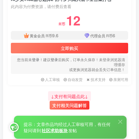
此内容为付费资源，请付费后查看
12
R币
9.6
6
黄金会员
R币
代理会员
R币
立即购买
您当前未
登录
！建议
登录
后购买，订单永久保存！未登录浏览器清
理缓存
或更换浏览器就会丢失订单信息！
人工审核
自动发货
技术支持
亲测可用
↓支付有问题点此↓
支付相关问题解答
提示：文章作品均经过人工审核可用，有任何
疑问请到
社区求助板块
发帖