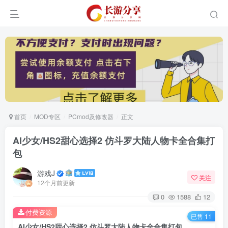
首页
MOD专区
PCmod及修改器
正文
AI少女/HS2甜心选择2 仿斗罗大陆人物卡全合集打
包
游戏J
关注
12个月前更新
0
1588
12
付费资源
已售 11
AI少女/HS2甜心选择2 仿斗罗大陆人物卡全合集打包