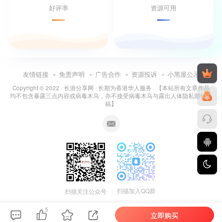
好评率
资源可用
友情链接
免责声明
广告合作
资源投诉
小黑屋公示
Copyright © 2022 ·
长游分享网
· 长期为香港华人服务 · 【本站所有文章作品
均不包含暴露三点内容或病毒木马，亦不接受病毒木马与露出人体隐私部位投
稿】
扫描加入QQ群
扫描关注公众号
5
立即购买