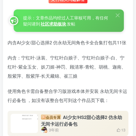
提示：文章作品均经过人工审核可用，有任何
疑问请到
社区求助板块
发帖
内含AI少女/甜心选择2 仿永劫无间角色卡全合集打包共11张
内含：宁红叶-泳装、宁红叶白娘子、宁红叶白娘子-白、宁
红叶-紫金玉女、妖刀姬-神罚、顾清寒-青蛇、胡桃、迦南、
殷紫萍、殷紫萍-长天藏锦、崔三娘
使用角色卡需自备整合学习版游戏本体并安装 永劫无间卡运
行必备包 ，如没有该整合包可到这个作品页下载：
AI少女/HS2甜心选择2 仿永劫
会员专属
无间卡运行必备包
3年前
13