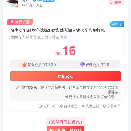
关注
12个月前更新
付费资源
已售 2
AI少女/HS2甜心选择2 仿永劫无间人物卡全合集打包
此内容为付费资源，请付费后查看
16
R币
12.8
8
黄金会员
R币
代理会员
R币
立即购买
您当前未
登录
！建议
登录
后购买，订单永久保存！未登录浏览器清
理缓存
或更换浏览器就会丢失订单信息！
人工审核
自动发货
技术支持
亲测可用
↓支付有问题点此↓
支付相关问题解答