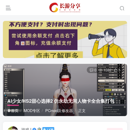
0
1382
5
AI少女/HS2甜心选择2 仿永劫无间人物卡全合集打包
首页
MOD专区
PCmod及修改器
正文
游戏J