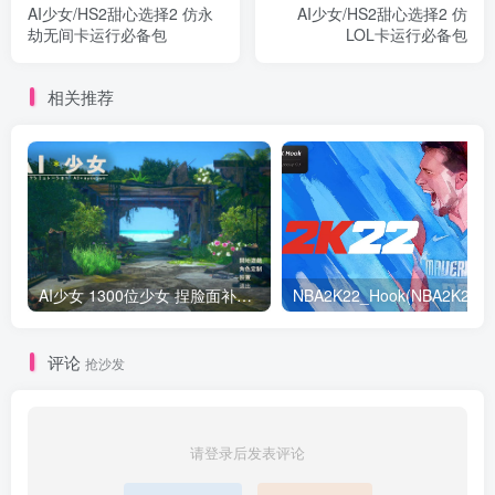
AI少女/HS2甜心选择2 仿永
AI少女/HS2甜心选择2 仿
劫无间卡运行必备包
LOL卡运行必备包
相关推荐
AI少女 1300位少女 捏脸面补数据整合包 总有一位是你想要的
NB
评论
抢沙发
请登录后发表评论