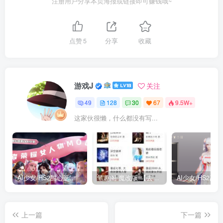
注册用户分享本页海报或链接即可赚钱哦~
点赞
5
分享
收藏
游戏J
关注
49
128
30
67
9.5W+
这家伙很懒，什么都没有写...
AI少女/HS2甜心选择2 仿王者荣耀人物卡全合集打包
笔趣阁 魔改版 【去广告免费小说】
上一篇
下一篇