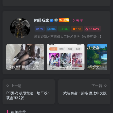
闭眼玩家
关注
69
304
132
153
65.6W+
所有资源均不提供人工技术服务【收费可提供】
童颜网红樱井宁宁写真集套图
免费漫画 小程序
上一篇
下一篇
PC游戏 极限竞速：地平线5
武装突袭：策略 魔改中文版
硬盘离线版
相关推荐