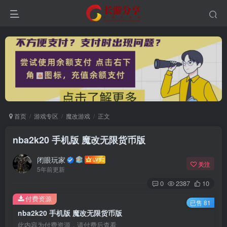
首页
游戏专区
魔改游戏
正文
nba2k20 手机版 魔改无限货币版
登录
闭眼玩家
关注
5年前更新
没有账号？立即注册
0
2387
10
付费资源
已售 81
用户名或邮箱
nba2k20 手机版 魔改无限货币版
此内容为付费资源，请付费后查看