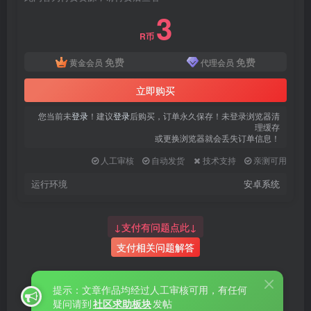
登录密码
3
找回密码
|
免密登录
记住登录
R币
免费
免费
黄金会员
代理会员
登录
立即购买
社交账号登录
您当前未
登录
！建议
登录
后购买，订单永久保存！未登录浏览器清
理缓存
或更换浏览器就会丢失订单信息！
QQ登录
微信登录
人工审核
自动发货
技术支持
亲测可用
使用社交账号登录即表示同意
用户协议
、
隐私声明
运行环境
安卓系统
↓支付有问题点此↓
支付相关问题解答
提示：文章作品均经过人工审核可用，有任何
疑问请到
社区求助板块
发帖