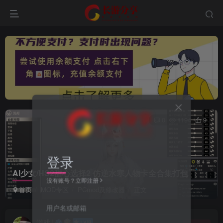
0
1194
9
登录
AI少女/HS2甜心选择2 仿逆水寒人物卡全合集打包
没有账号？立即注册
首页
MOD专区
PCmod及修改器
正文
用户名或邮箱
游戏J