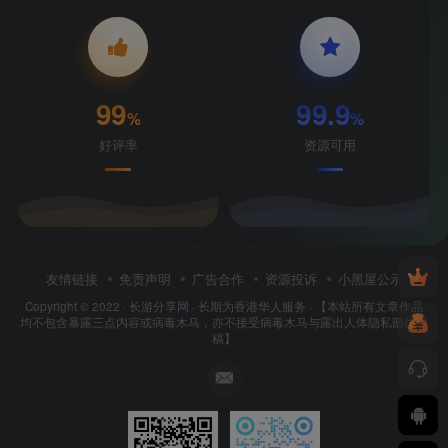
99
99.9
%
%
好评率
资源可用
友情链接
免责声明
广告合作
资源投诉
小黑屋公示
Copyright © 2022 ·
长游分享网
· 长期为香港华人服务 · 【本站所有文章作品
均不包含暴露三点内容或病毒木马，亦不接受病毒木马与露出人体隐私部位投
稿】