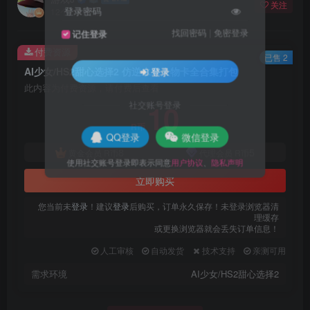
关注
登录密码
12个月前更新
找回密码
|
免密登录
记住登录
付费资源
已售 2
AI少女/HS2甜心选择2 仿逆水寒人物卡全合集打包
登录
此内容为付费资源，请付费后查看
10
社交账号登录
R币
QQ登录
微信登录
8
5
黄金会员
R币
代理会员
R币
使用社交账号登录即表示同意
用户协议
、
隐私声明
立即购买
您当前未
登录
！建议
登录
后购买，订单永久保存！未登录浏览器清
理缓存
或更换浏览器就会丢失订单信息！
人工审核
自动发货
技术支持
亲测可用
需求环境
AI少女/HS2甜心选择2