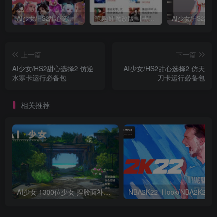
AI少女/HS2甜心选择2 仿王者荣耀人物卡全合集打包
笔趣阁 魔改版 【去广告免费小说】
上一篇
下一篇
AI少女/HS2甜心选择2 仿逆
AI少女/HS2甜心选择2 仿天
水寒卡运行必备包
刀卡运行必备包
相关推荐
AI少女 1300位少女 捏脸面补数据整合包 总有一位是你想要的
NB