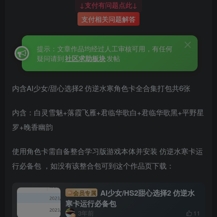
↓支付有问题点此↓
支付相关问题解答
提示：文章作品均经过人工审核可用，有任何
疑问请到
社区求助板块
发帖
内含AI少女/甜心选择2 仿逆水寒角色卡全合集打包共6张
内含：白灵雪魅+落霞飞雁+君临华歌白+君临华歌黑+平野星
罗+晚香幽韵
使用角色卡需自备整合学习版游戏本体并安装 仿逆水寒卡运
行必备包 ，如没有该整合包可到这个作品页下载：
AI少女/HS2甜心选择2 仿逆水
会员专属
寒卡运行必备包
3年前
11