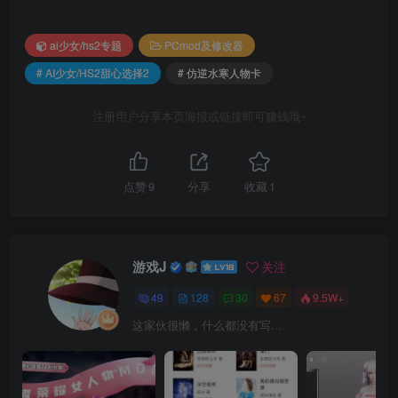
ai少女/hs2专题
PCmod及修改器
# AI少女/HS2甜心选择2
# 仿逆水寒人物卡
注册用户分享本页海报或链接即可赚钱哦~
点赞
9
分享
收藏
1
游戏J
关注
49
128
30
67
9.5W+
这家伙很懒，什么都没有写...